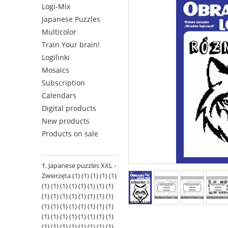
Logi-Mix
Japanese Puzzles
Multicolor
Train Your brain!
Logilinki
Mosaics
Subscription
Calendars
Digital products
New products
Products on sale
Japanese puzzles XXL -
Zwierzęta (1) (1) (1) (1) (1)
(1) (1) (1) (1) (1) (1) (1) (1)
(1) (1) (1) (1) (1) (1) (1) (1)
(1) (1) (1) (1) (1) (1) (1) (1)
(1) (1) (1) (1) (1) (1) (1) (1)
(1) (1) (1) (1) (1) (1) (1) (1)