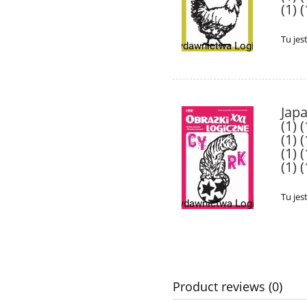
(1) (
Tu jes
Japa
(1) (
(1) (
(1) (
(1) (
Tu jes
Product reviews (0)