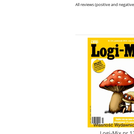
All reviews (positive and negati
anese puzzles XXL - Zwierzęta
Logi-Mix nr 1