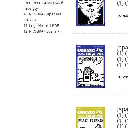
(1) (
prenumerata krajowa 6
miesięcy
PRÓBKA - Japanese
Tu jes
puzzles
Logi-Mix nr 1 PDF
PRÓBKA - Logilinki
Japa
(1) (
(1) (
(1) (
Tu jes
Japa
(1) (
(1) (
(1) (