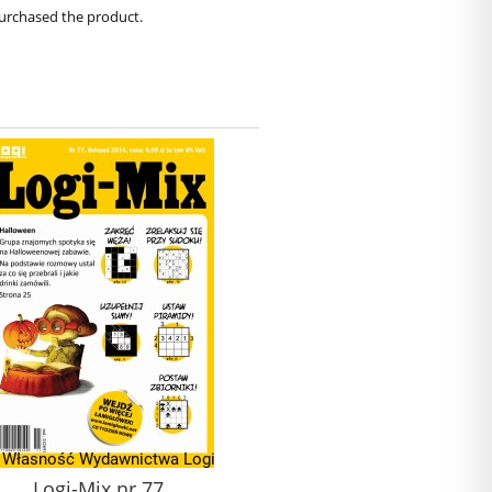
purchased the product.
Logi-Mix nr 77
Logi-Mix nr 97