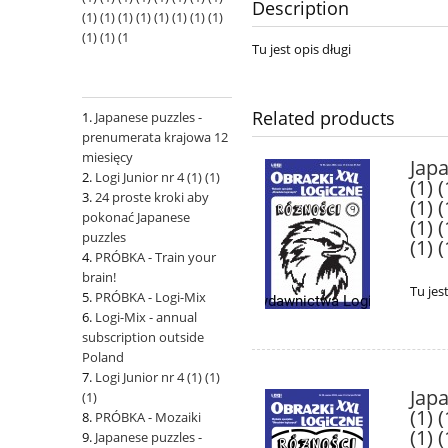
Description
(1) (1) (1) (1) (1) (1) (1) (1)
(1) (1) (1
Tu jest opis długi
Related products
Japanese puzzles -
prenumerata krajowa 12
miesięcy
Japa
Logi Junior nr 4 (1) (1)
(1) (
24 proste kroki aby
(1) (
pokonać Japanese
(1) (
puzzles
(1) (
PRÓBKA - Train your
brain!
Tu jes
PRÓBKA - Logi-Mix
Logi-Mix - annual
subscription outside
Poland
Logi Junior nr 4 (1) (1)
Japa
(1)
(1) (
PRÓBKA - Mozaiki
(1) (
Japanese puzzles -