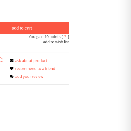
add to cart
You gain
10
points [
?
]
add to wish list
ask about product
recommend to a friend
add your review