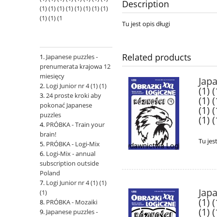
Description
(1) (1) (1) (1) (1) (1) (1) (1)
(1) (1) (1
Tu jest opis długi
Related products
Japanese puzzles -
prenumerata krajowa 12
miesięcy
Japa
Logi Junior nr 4 (1) (1)
(1) (
24 proste kroki aby
(1) (
pokonać Japanese
(1) (
puzzles
(1) (
PRÓBKA - Train your
brain!
Tu jes
PRÓBKA - Logi-Mix
Logi-Mix - annual
subscription outside
Poland
Logi Junior nr 4 (1) (1)
Japa
(1)
(1) (
PRÓBKA - Mozaiki
(1) (
Japanese puzzles -