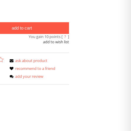
add to cart
You gain
10
points [
?
]
add to wish list
ask about product
recommend to a friend
add your review