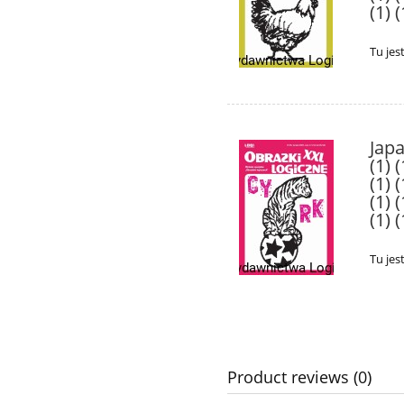
(1) (
Tu jes
Japa
(1) (
(1) (
(1) (
(1) (
Tu jes
Product reviews (0)