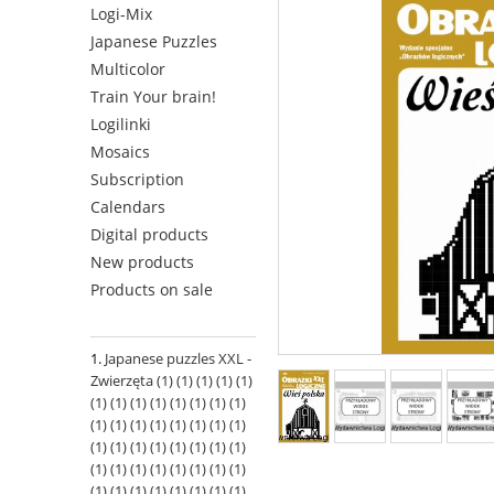
Logi-Mix
Japanese Puzzles
Multicolor
Train Your brain!
Logilinki
Mosaics
Subscription
Calendars
Digital products
New products
Products on sale
Japanese puzzles XXL -
Zwierzęta (1) (1) (1) (1) (1)
(1) (1) (1) (1) (1) (1) (1) (1)
(1) (1) (1) (1) (1) (1) (1) (1)
(1) (1) (1) (1) (1) (1) (1) (1)
(1) (1) (1) (1) (1) (1) (1) (1)
(1) (1) (1) (1) (1) (1) (1) (1)