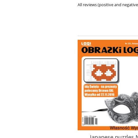
All reviews (positive and negati
Logi-Mix nr 124
Japanese puzzles 