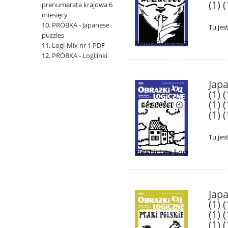
(1) (
prenumerata krajowa 6
miesięcy
PRÓBKA - Japanese
Tu jes
puzzles
Logi-Mix nr 1 PDF
PRÓBKA - Logilinki
Japa
(1) (
(1) (
(1) (
Tu jes
Japa
(1) (
(1) (
(1) (