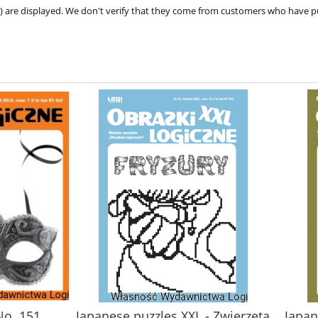
ve) are displayed. We don't verify that they come from customers who have 
No. 151
Japanese puzzles XXL - Zwierzęta
Japan