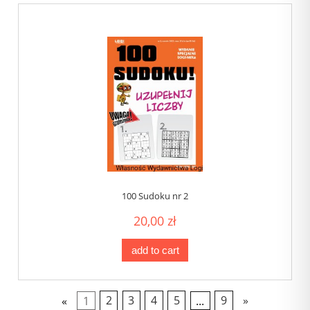
100 Sudoku nr 2
20,00 zł
add to cart
«
1
2
3
4
5
...
9
»