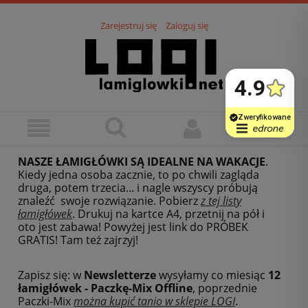
Zarejestruj się
Zaloguj się
NASZE ŁAMIGŁÓWKI SĄ IDEALNE NA WAKACJE
.
Kiedy jedna osoba zacznie, to po chwili zagląda
druga, potem trzecia... i nagle wszyscy próbują
znaleźć swoje rozwiązanie. Pobierz
z tej listy
łamigłówek
.
Drukuj na kartce A4, przetnij na pół i
oto jest zabawa! Powyżej jest link do PRÓBEK
GRATIS! Tam też zajrzyj!
Zapisz się: w
Newsletterze
wysyłamy co miesiąc
12
łamigłówek - Paczkę-Mix Offline
, poprzednie
Paczki-Mix
można kupić tanio w sklepie LOGI
.