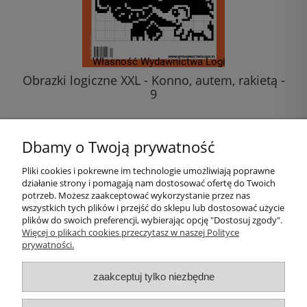
Obrazki logiczne XXL - Konno, autem, rakietą -
9
20,00 zł
Dbamy o Twoją prywatność
do koszyka
Pliki cookies i pokrewne im technologie umożliwiają poprawne
działanie strony i pomagają nam dostosować ofertę do Twoich
Pomoc
potrzeb. Możesz zaakceptować wykorzystanie przez nas
wszystkich tych plików i przejść do sklepu lub dostosować użycie
plików do swoich preferencji, wybierając opcję "Dostosuj zgody".
Moje konto
Więcej o plikach cookies przeczytasz w naszej Polityce
prywatności.
Płatności i dostawa
zaakceptuj tylko niezbędne
Informacje