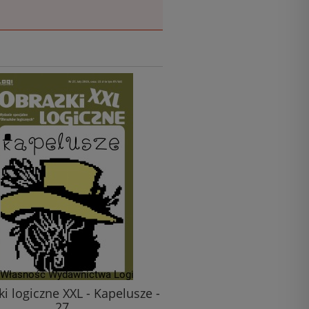
i logiczne XXL - Kapelusze -
Obrazki logiczne nr
27