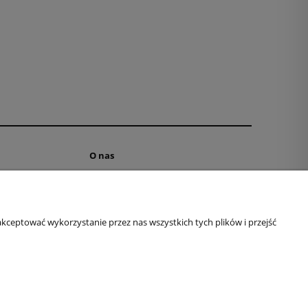
O nas
ne
Kontakt i dane firmy
ki
Dyplomy i podziękowania
aniu
O firmie
kceptować wykorzystanie przez nas wszystkich tych plików i przejść
Logi na Youtube
a
Logi na Amazon
ki
Logi na FB
Logi na Insta