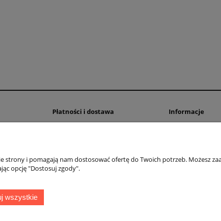
Płatności i dostawa
Informacje
Formy płatności
Paczka - Mix Onli
Prenumerata
Publikuj łamigłów
Czas i koszty dostawy
Pomoc w rozwiąz
nie strony i pomagają nam dostosować ofertę do Twoich potrzeb. Możesz zaa
Czas realizacji zamówienia
Blog
jąc opcję "Dostosuj zgody".
Obrazek ze zdjęci
Haftuj Logi obraz
j wszystkie