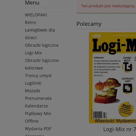
Menu
Ten produkt jest niedostępny.
WIELOPAKI
Retro
Polecamy
Łamigłówki dla
dzieci
Obrazki logiczne
Logi-Mix
Obrazki logiczne-
kolorowe
Trenuj umysł
Logilinki
Mozaiki
Prenumerata
Kalendarze
Piątkowy Mix
Offline
Logi-Mix nr 97
Logi-Mix nr 
Wydania PDF