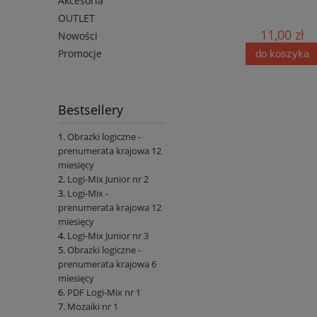
Akcesoria
OUTLET
11,00 zł
11,00 zł
Nowości
Promocje
do koszyka
do koszyka
Bestsellery
Obrazki logiczne -
prenumerata krajowa 12
miesięcy
Logi-Mix Junior nr 2
Logi-Mix -
prenumerata krajowa 12
miesięcy
Logi-Mix Junior nr 3
Obrazki logiczne -
prenumerata krajowa 6
miesięcy
PDF Logi-Mix nr 1
Mozaiki nr 1