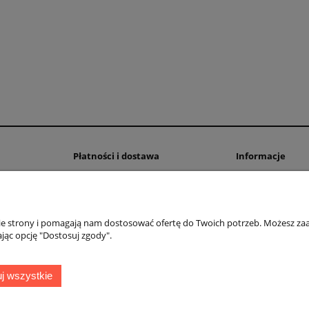
Płatności i dostawa
Informacje
Formy płatności
Paczka - Mix Onli
Prenumerata
Publikuj łamigłów
Czas i koszty dostawy
Pomoc w rozwiąz
nie strony i pomagają nam dostosować ofertę do Twoich potrzeb. Możesz zaa
Czas realizacji zamówienia
Blog
jąc opcję "Dostosuj zgody".
Obrazek ze zdjęci
Haftuj Logi obraz
j wszystkie