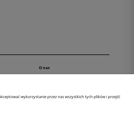
O nas
ne
Kontakt i dane firmy
ki
Dyplomy i podziękowania
aniu
O firmie
kceptować wykorzystanie przez nas wszystkich tych plików i przejść
Logi na Youtube
a
Logi na Amazon
ki
Logi na FB
Logi na Insta