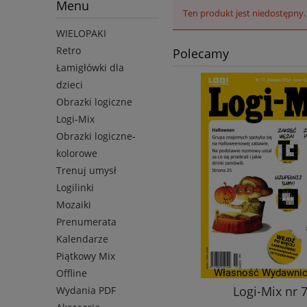
Menu
Ten produkt jest niedostępny.
WIELOPAKI
Retro
Polecamy
Łamigłówki dla
dzieci
Obrazki logiczne
Logi-Mix
Obrazki logiczne-
kolorowe
Trenuj umysł
Logilinki
Mozaiki
Prenumerata
Kalendarze
Piątkowy Mix
Offline
Obrazki logiczne nr 151
Logi-Mix nr 
Wydania PDF