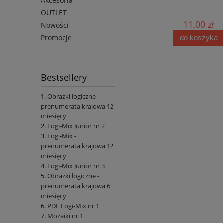
Akcesoria
OUTLET
10,00 zł
11,00 zł
Nowości
Promocje
do koszyka
do koszyka
Bestsellery
Obrazki logiczne -
prenumerata krajowa 12
miesięcy
Logi-Mix Junior nr 2
Logi-Mix -
prenumerata krajowa 12
miesięcy
Logi-Mix Junior nr 3
Obrazki logiczne -
prenumerata krajowa 6
miesięcy
PDF Logi-Mix nr 1
Mozaiki nr 1