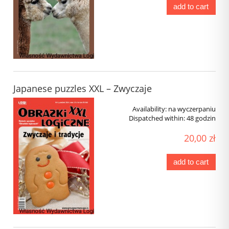
add to cart
Japanese puzzles XXL – Zwyczaje
Availability:
na wyczerpaniu
Dispatched within:
48 godzin
20,00 zł
add to cart