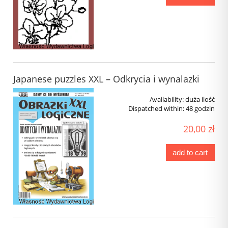
Japanese puzzles XXL – Odkrycia i wynalazki
Availability:
duża ilość
Dispatched within:
48 godzin
20,00 zł
add to cart