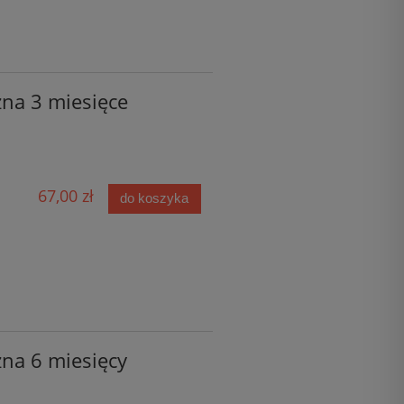
zna 3 miesięce
67,00 zł
do koszyka
zna 6 miesięcy