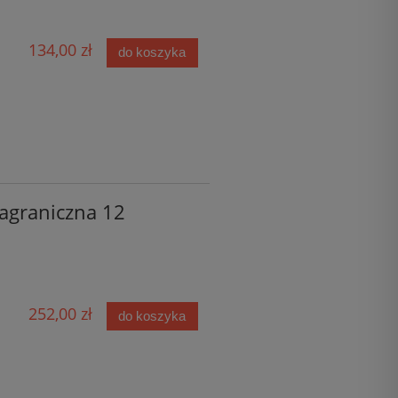
134,00 zł
do koszyka
zagraniczna 12
252,00 zł
do koszyka