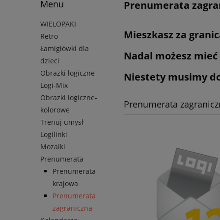
Menu
Prenumerata zagra
WIELOPAKI
Mieszkasz za granicą
Retro
Łamigłówki dla
Nadal możesz mieć 
dzieci
Obrazki logiczne
Niestety musimy dol
Logi-Mix
Obrazki logiczne-
Prenumerata zagranicz
kolorowe
Trenuj umysł
Logilinki
Mozaiki
Prenumerata
Prenumerata
krajowa
Prenumerata
zagraniczna