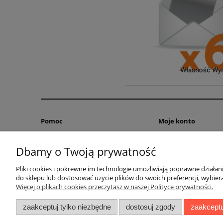
Pomoc
Moje konto
Erraty
Twoje zamówienia
Dbamy o Twoją prywatność
Jak kupować?
Logi Punkty
Zwroty i reklamacje
Ustawienia konta
Pliki cookies i pokrewne im technologie umożliwiają poprawne działa
do sklepu lub dostosować użycie plików do swoich preferencji, wybiera
Polityka prywatności
Przechowalnia
Więcej o plikach cookies przeczytasz w naszej Polityce prywatności.
Regulamin
zaakceptuj tylko niezbędne
dostosuj zgody
zaakceptu