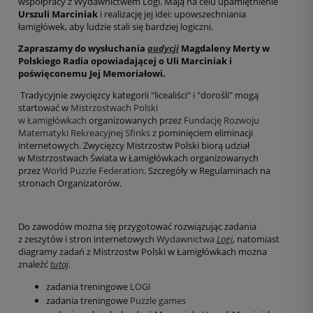
współpracy z Wydawnictwem Logi. Mają na celu upamiętnienie
Urszuli Marciniak
i realizację jej idei: upowszechniania
łamigłówek, aby ludzie stali się bardziej logiczni.
Zapraszamy do wysłuchania
audycji
Magdaleny Merty w
Polskiego Radia opowiadającej o Uli Marciniak i
poświęconemu Jej Memoriałowi.
Tradycyjnie zwycięzcy kategorii "licealiści" i "dorośli" mogą
startować w
Mistrzostwach Polski
w Łamigłówkach
organizowanych przez
Fundację Rozwoju
Matematyki Rekreacyjnej Sfinks
z pominięciem eliminacji
internetowych. Zwycięzcy Mistrzostw Polski biorą udział
w Mistrzostwach Świata w Łamigłówkach organizowanych
przez
World Puzzle Federation
. Szczegóły w Regulaminach na
stronach Organizatorów.
Do zawodów można się przygotować rozwiązując zadania
z zeszytów i stron internetowych
Wydawnictwa
Logi
, natomiast
diagramy zadań z Mistrzostw Polski w Łamigłówkach można
znaleźć
tutaj
.
zadania treningowe
LOGI
zadania treningowe
Puzzle games