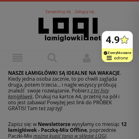
Zarejestruj się
Zaloguj się
NASZE ŁAMIGŁÓWKI SĄ IDEALNE NA WAKACJE
.
Kiedy jedna osoba zacznie, to po chwili zagląda
druga, potem trzecia... i nagle wszyscy próbują
znaleźć swoje rozwiązanie. Pobierz
z tej listy
łamigłówek
.
Drukuj na kartce A4, przetnij na pół i
oto jest zabawa! Powyżej jest link do PRÓBEK
GRATIS! Tam też zajrzyj!
Zapisz się: w
Newsletterze
wysyłamy co miesiąc
12
łamigłówek - Paczkę-Mix Offline
, poprzednie
Paczki-Mix
można kupić tanio w sklepie LOGI
.