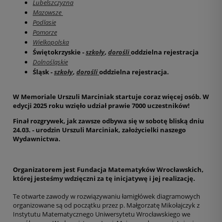
Lubelszczyzna
Mazowsze
Podlasie
Pomorze
Wielkopolska
Świętokrzyskie -
szkoły
,
dorośli
oddzielna rejestracja
Dolnośląskie
Śląsk -
szkoły
,
dorośli
oddzielna rejestracja.
W Memoriale Urszuli Marciniak startuje coraz więcej osób. W
edycji 2025 roku wzięło udział prawie 7000 uczestników!
Finał rozgrywek, jak zawsze odbywa się w sobotę bliską dniu
24.03. - urodzin Urszuli Marciniak, założycielki naszego
Wydawnictwa.
Organizatorem jest Fundacja Matematyków Wrocławskich,
której jesteśmy wdzięczni za tę inicjatywę i jej realizację.
Te otwarte zawody w rozwiązywaniu łamigłówek diagramowych
organizowane są od początku przez p. Małgorzatę Mikołajczyk z
Instytutu Matematycznego Uniwersytetu Wrocławskiego we