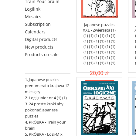
Train Your brain!
Logilinki
Mosaics
Subscription
Japanese puzzles
XXL - Zwierzęta (1)
Calendars
(1) (1) (1) (1) (1) (1)
Digital products
(1) (1) (1) (1) (1) (1)
(1) (1) (1) (1) (1) (1)
New products
(1) (1) (1) (1) (1) (1)
Products on sale
(1) (1) (1) (1) (1) (1)
(1) (1) (1) (1) (1) (1)
20,00 zł
Japanese puzzles -
add to cart
prenumerata krajowa 12
miesięcy
Logi Junior nr 4 (1) (1)
24 proste kroki aby
pokonać Japanese
puzzles
PRÓBKA - Train your
brain!
PRÓBKA - Logi-Mix