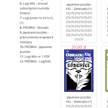
Logi-Mix - annual
Japanese puzzles
subscription outside
XXL - Zwierzęta (1)
(1) (1) (1) (1) (1) (1)
Poland
(1) (1) (1) (1) (1) (1)
Logi Junior nr 4 (1) (1)
(1) (1) (1) (1) (1) (1)
(1)
(1) (1) (1) (1) (1) (1)
PRÓBKA - Mozaiki
(1) (1) (1) (1) (1) (1)
Japanese puzzles -
(1) (1) (1) (1) (1) (1)
prenumerata krajowa 6
(1) (1)
miesięcy
20,00 zł
PRÓBKA - Japanese
puzzles
Logi-Mix nr 1 PDF
add to cart
PRÓBKA - Logilinki
Japanese puzzles
XXL - Zwierzęta (1)
(1) (1) (1) (1) (1) (1)