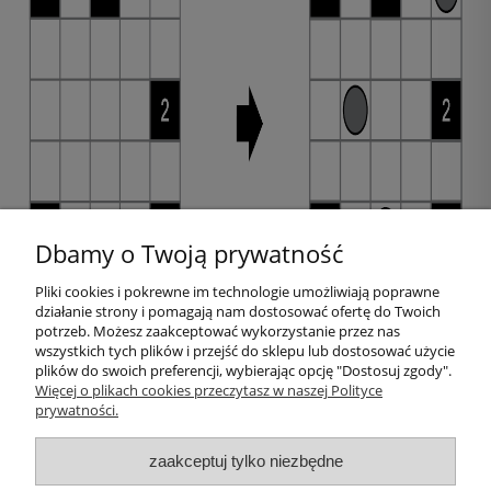
Dbamy o Twoją prywatność
Pliki cookies i pokrewne im technologie umożliwiają poprawne
działanie strony i pomagają nam dostosować ofertę do Twoich
Pomoc
potrzeb. Możesz zaakceptować wykorzystanie przez nas
wszystkich tych plików i przejść do sklepu lub dostosować użycie
plików do swoich preferencji, wybierając opcję "Dostosuj zgody".
Moje konto
Więcej o plikach cookies przeczytasz w naszej Polityce
prywatności.
Płatności i dostawa
zaakceptuj tylko niezbędne
Informacje