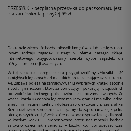
PRZESYŁKI - bezpłatna przesyłka do paczkomatu jest
dla zamówienia powyżej 99 zł.
Doskonale wiemy, że każdy miłośnik łamigłówek lubuje się w nieco
innym rodzaju zagadek. Dlatego w ofercie naszego sklepu
internetowego przygotowaliśmy szeroki wybór zagadek, dla
różnych preferencji osobistych.
W tej zakładce naszego sklepu przygotowaliśmy „Mozaiki” - 30
łamigłówek logicznych od malutkich po te zajmujące aż całą kartkę
A4. Zabawa polega na zamalowywaniu wybranych kratek, zgodnie
z podanymi liczbami, które za pomocą cyfr pokazują, ile sąsiednich
pól wokół konkretnego pola powinno zostać zamalowanych. Co
ważne, każda układanka logiczna ma rozwiązanie i ma tylko jedno,
a jest nim rysunek piękny i dobrze zaprojektowany przez grafika!
Brzmi ciekawie? Serdecznie zachęcamy do zapoznania się z pełną
ofertą naszych łamigłówek, które doskonale sprawdzą się dla osób
w każdym wieku — proponowane przez nas mozaiki kochają
zarówno dzieci, jak i seniorzy – każdy, kto lubi spędzać czas,
trenując swój umysł i po prostu dobrze się bawić — zapraszamy!