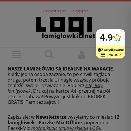
Zarejestruj się
Zaloguj się
NASZE ŁAMIGŁÓWKI SĄ IDEALNE NA WAKACJE
.
Kiedy jedna osoba zacznie, to po chwili zagląda
druga, potem trzecia... i nagle wszyscy próbują
znaleźć swoje rozwiązanie. Pobierz
z tej listy
łamigłówek
.
Drukuj na kartce A4, przetnij na pół i
oto jest zabawa! Powyżej jest link do PRÓBEK
GRATIS! Tam też zajrzyj!
Zapisz się: w
Newsletterze
wysyłamy co miesiąc
12
łamigłówek - Paczkę-Mix Offline
, poprzednie
Paczki-Mix
można kupić tanio w sklepie LOGI
.