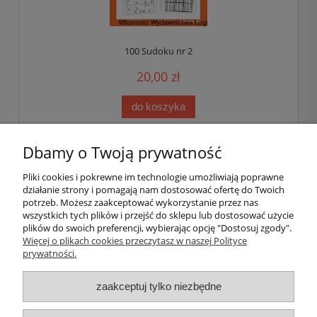
100 Sudoku nr 2
20,00 zł
do koszyka
Dbamy o Twoją prywatność
«
1
2
»
Pliki cookies i pokrewne im technologie umożliwiają poprawne
działanie strony i pomagają nam dostosować ofertę do Twoich
Pomoc
potrzeb. Możesz zaakceptować wykorzystanie przez nas
wszystkich tych plików i przejść do sklepu lub dostosować użycie
plików do swoich preferencji, wybierając opcję "Dostosuj zgody".
Moje konto
Więcej o plikach cookies przeczytasz w naszej Polityce
prywatności.
Płatności i dostawa
zaakceptuj tylko niezbędne
Informacje