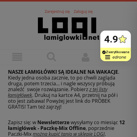
Zarejestruj się
Zaloguj się
NASZE ŁAMIGŁÓWKI SĄ IDEALNE NA WAKACJE
.
Kiedy jedna osoba zacznie, to po chwili zagląda
druga, potem trzecia... i nagle wszyscy próbują
znaleźć swoje rozwiązanie. Pobierz
z tej listy
łamigłówek
.
Drukuj na kartce A4, przetnij na pół i
oto jest zabawa! Powyżej jest link do PRÓBEK
GRATIS! Tam też zajrzyj!
Zapisz się: w
Newsletterze
wysyłamy co miesiąc
12
łamigłówek - Paczkę-Mix Offline
, poprzednie
Paczki-Mix
można kupić tanio w sklepie LOGI
.