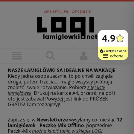
Zarejestruj się
Zaloguj się
NASZE ŁAMIGŁÓWKI SĄ IDEALNE NA WAKACJE
.
Kiedy jedna osoba zacznie, to po chwili zagląda
druga, potem trzecia... i nagle wszyscy próbują
znaleźć swoje rozwiązanie. Pobierz
z tej listy
łamigłówek
.
Drukuj na kartce A4, przetnij na pół i
oto jest zabawa! Powyżej jest link do PRÓBEK
GRATIS! Tam też zajrzyj!
Zapisz się: w
Newsletterze
wysyłamy co miesiąc
12
łamigłówek - Paczkę-Mix Offline
, poprzednie
Paczki-Mix
można kupić tanio w sklepie LOGI
.