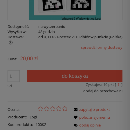
Dostępność:
na wyczerpaniu
Wysyłka w:
48 godzin
Dostawa:
od 9,00 zł
- Pocztex 2.0 Odbiór w punkcie
(Polska)
sprawdź formy dostawy
20,00 zł
Cena:
do koszyka
Zyskujesz
10
pkt [
?
]
szt.
dodaj do przechowalni
Ocena:
zapytaj o produkt
Producent:
Logi
poleć znajomemu
Kod produktu:
100K2
dodaj opinię