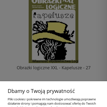
Obrazki logiczne XXL - Kapelusze - 27
20,00 zł
Dbamy o Twoją prywatność
do koszyka
Pliki cookies i pokrewne im technologie umożliwiają poprawne
działanie strony i pomagają nam dostosować ofertę do Twoich
Pomoc