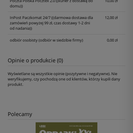
Poczta Polska Pocztex 2.0
((kurier z dostawą do
10,00 zł
domu))
InPost Paczkomat 24/7
((darmowa dostawa dla
12,00 zł
zamówień powyżej 99 zł, czas dostawy 1-2 dni
od nadania))
odbiór osobisty
(odbiór w siedzibie firmy)
0,00 zł
Opinie o produkcie (0)
Wyświetlane są wszystkie opinie (pozytywne i negatywne). Nie
weryfikujemy, czy pochodzą one od klientów, którzy kupili dany
produkt.
Polecamy