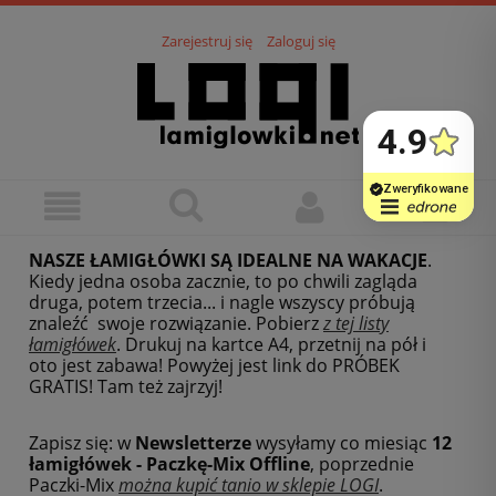
Zarejestruj się
Zaloguj się
NASZE ŁAMIGŁÓWKI SĄ IDEALNE NA WAKACJE
.
Kiedy jedna osoba zacznie, to po chwili zagląda
druga, potem trzecia... i nagle wszyscy próbują
znaleźć swoje rozwiązanie. Pobierz
z tej listy
łamigłówek
.
Drukuj na kartce A4, przetnij na pół i
oto jest zabawa! Powyżej jest link do PRÓBEK
GRATIS! Tam też zajrzyj!
Zapisz się: w
Newsletterze
wysyłamy co miesiąc
12
łamigłówek - Paczkę-Mix Offline
, poprzednie
Paczki-Mix
można kupić tanio w sklepie LOGI
.