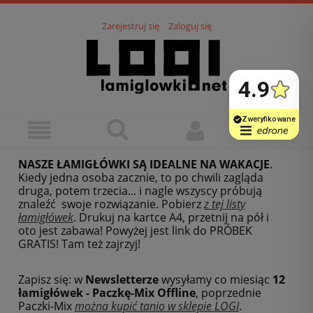
Zarejestruj się
Zaloguj się
NASZE ŁAMIGŁÓWKI SĄ IDEALNE NA WAKACJE
.
Kiedy jedna osoba zacznie, to po chwili zagląda
druga, potem trzecia... i nagle wszyscy próbują
znaleźć swoje rozwiązanie. Pobierz
z tej listy
łamigłówek
.
Drukuj na kartce A4, przetnij na pół i
oto jest zabawa! Powyżej jest link do PRÓBEK
GRATIS! Tam też zajrzyj!
Zapisz się: w
Newsletterze
wysyłamy co miesiąc
12
łamigłówek - Paczkę-Mix Offline
, poprzednie
Paczki-Mix
można kupić tanio w sklepie LOGI
.