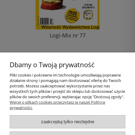
Logi-Mix nr 77
11,00 zł
Dbamy o Twoją prywatność
do koszyka
Pliki cookies i pokrewne im technologie umożliwiają poprawne
działanie strony i pomagają nam dostosować ofertę do Twoich
Pomoc
potrzeb. Możesz zaakceptować wykorzystanie przez nas
wszystkich tych plików i przejść do sklepu lub dostosować użycie
plików do swoich preferencji, wybierając opcję "Dostosuj zgody".
Moje konto
Więcej o plikach cookies przeczytasz w naszej Polityce
prywatności.
Płatności i dostawa
zaakceptuj tylko niezbędne
Informacje