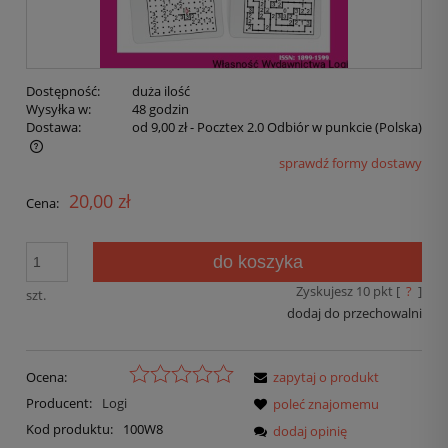
Dostępność:
duża ilość
Wysyłka w:
48 godzin
Dostawa:
od 9,00 zł
- Pocztex 2.0 Odbiór w punkcie
(Polska)
sprawdź formy dostawy
20,00 zł
Cena:
do koszyka
Zyskujesz
10
pkt [
?
]
szt.
dodaj do przechowalni
Ocena:
zapytaj o produkt
Producent:
Logi
poleć znajomemu
Kod produktu:
100W8
dodaj opinię