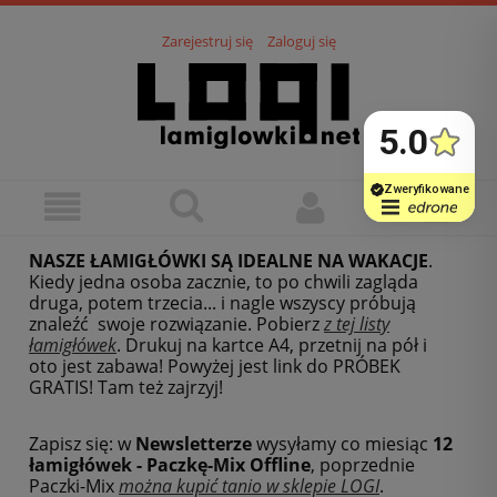
Zarejestruj się
Zaloguj się
NASZE ŁAMIGŁÓWKI SĄ IDEALNE NA WAKACJE
.
Kiedy jedna osoba zacznie, to po chwili zagląda
druga, potem trzecia... i nagle wszyscy próbują
znaleźć swoje rozwiązanie. Pobierz
z tej listy
łamigłówek
.
Drukuj na kartce A4, przetnij na pół i
oto jest zabawa! Powyżej jest link do PRÓBEK
GRATIS! Tam też zajrzyj!
Zapisz się: w
Newsletterze
wysyłamy co miesiąc
12
łamigłówek - Paczkę-Mix Offline
, poprzednie
Paczki-Mix
można kupić tanio w sklepie LOGI
.