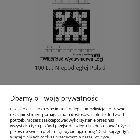
100 Lat Niepodległej Polski
1,00 zł
Dbamy o Twoją prywatność
do koszyka
Pliki cookies i pokrewne im technologie umożliwiają poprawne
działanie strony i pomagają nam dostosować ofertę do Twoich
Pomoc
potrzeb. Możesz zaakceptować wykorzystanie przez nas
wszystkich tych plików i przejść do sklepu lub dostosować użycie
plików do swoich preferencji, wybierając opcję "Dostosuj zgody".
Moje konto
Więcej o plikach cookies przeczytasz w naszej Polityce