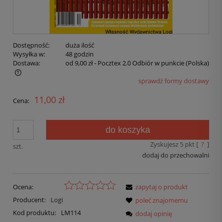
Dostępność:
duża ilość
Wysyłka w:
48 godzin
Dostawa:
od 9,00 zł
- Pocztex 2.0 Odbiór w punkcie
(Polska)
sprawdź formy dostawy
11,00 zł
Cena:
do koszyka
Zyskujesz
5
pkt [
?
]
szt.
dodaj do przechowalni
Ocena:
zapytaj o produkt
Producent:
Logi
poleć znajomemu
Kod produktu:
LM114
dodaj opinię