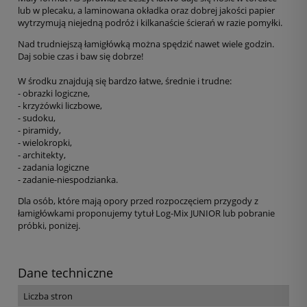
lub w plecaku, a laminowana okładka oraz dobrej jakości papier
wytrzymują niejedną podróż i kilkanaście ścierań w razie pomyłki.
Nad trudniejszą łamigłówką można spędzić nawet wiele godzin.
Daj sobie czas i baw się dobrze!
W środku znajdują się bardzo łatwe, średnie i trudne:
- obrazki logiczne,
- krzyżówki liczbowe,
- sudoku,
- piramidy,
- wielokropki,
- architekty,
- zadania logiczne
- zadanie-niespodzianka.
Dla osób, które mają opory przed rozpoczęciem przygody z
łamigłówkami proponujemy tytuł Log-Mix JUNIOR lub pobranie
próbki, poniżej.
Dane techniczne
Liczba stron