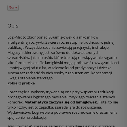
Opis
Logi-Mix to zbiór ponad 80 łamigłówek dla miłośników
inteligentnej rozrywki. Zawiera różne stopnie trudności w jednej
publikacji. Wszystkie zadania zawierają przejrzystą instrukcję.
Magazyn skierowany jest zarówno do doświadczonych
szaradzistów, jak i do osób, które traktują rozwiązywanie zagadek
jako formę relaksu. Te łamigłówki mogą próbować rozwiązać dzieci
- mniej więcej od 6-8 lat, w zależności od predyspozycji dziecka.
Można też zachęcić do nich osoby z zaburzeniami koncentracji
uwagi i otępienia starczego.
Pobierz próbkę
Coraz częściej wykorzystywane są one przy wspieraniu edukacji,
propagowaniu logicznego myślenia i zwykłego ćwiczenia szarych
komórek.
Matematyka zaczyna się od łamigłówek.
Tutaj to nie
tylko liczby, jest to zagadka, szarada, gra do rozwiązania.
Wydawnictwo Logi wspiera poprawne rozumowanie oraz zmienia
spojrzenie na edukację.
Mały format A5 sprawia, że zeszyt łatwo daje się nosić w torebce