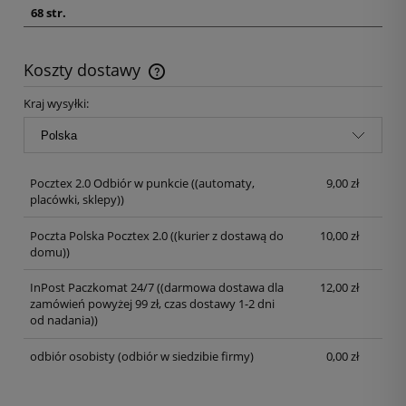
68 str.
Koszty dostawy
Kraj wysyłki:
Pocztex 2.0 Odbiór w punkcie
((automaty,
9,00 zł
placówki, sklepy))
Poczta Polska Pocztex 2.0
((kurier z dostawą do
10,00 zł
domu))
InPost Paczkomat 24/7
((darmowa dostawa dla
12,00 zł
zamówień powyżej 99 zł, czas dostawy 1-2 dni
od nadania))
odbiór osobisty
(odbiór w siedzibie firmy)
0,00 zł