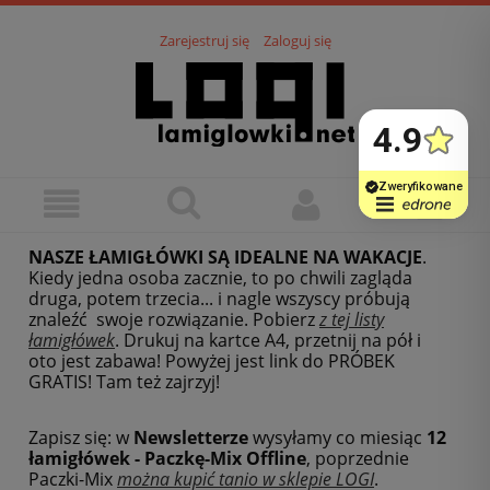
Zarejestruj się
Zaloguj się
NASZE ŁAMIGŁÓWKI SĄ IDEALNE NA WAKACJE
.
Kiedy jedna osoba zacznie, to po chwili zagląda
druga, potem trzecia... i nagle wszyscy próbują
znaleźć swoje rozwiązanie. Pobierz
z tej listy
łamigłówek
.
Drukuj na kartce A4, przetnij na pół i
oto jest zabawa! Powyżej jest link do PRÓBEK
GRATIS! Tam też zajrzyj!
Zapisz się: w
Newsletterze
wysyłamy co miesiąc
12
łamigłówek - Paczkę-Mix Offline
, poprzednie
Paczki-Mix
można kupić tanio w sklepie LOGI
.