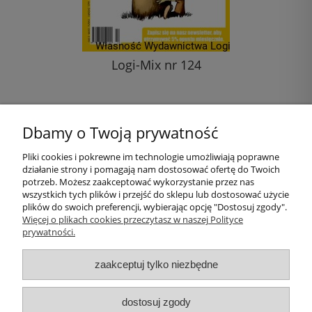
Logi-Mix nr 124
11,00 zł
Dbamy o Twoją prywatność
do koszyka
Pliki cookies i pokrewne im technologie umożliwiają poprawne
działanie strony i pomagają nam dostosować ofertę do Twoich
Pomoc
potrzeb. Możesz zaakceptować wykorzystanie przez nas
wszystkich tych plików i przejść do sklepu lub dostosować użycie
plików do swoich preferencji, wybierając opcję "Dostosuj zgody".
Moje konto
Więcej o plikach cookies przeczytasz w naszej Polityce
prywatności.
Płatności i dostawa
zaakceptuj tylko niezbędne
Informacje
dostosuj zgody