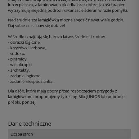
lub w plecaku, a laminowana okładka oraz dobrej jakości papier
wytrzymują niejedną podróż i kilkanaście ścierań w razie pomyłki.
Nad trudniejszą łamigłówką można spędzić nawet wiele godzin.
Daj sobie czas i baw się dobrze!
W środku znajdują się bardzo łatwe, średnie i trudne:
- obrazki logiczne,
- krzyżówki liczbowe,
- sudoku,
- piramidy,
- wielokropki,
- architekty,
- zadania logiczne
- zadanie-niespodzianka.
Dla osób, które mają opory przed rozpoczęciem przygody z
łamigłówkami proponujemy tytuł Log-Mix JUNIOR lub pobranie
próbki, poniżej.
Dane techniczne
Liczba stron