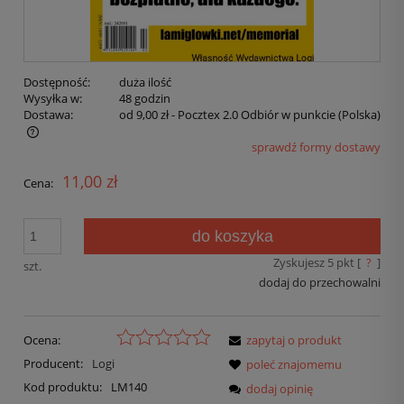
Dostępność:
duża ilość
Wysyłka w:
48 godzin
Dostawa:
od 9,00 zł
- Pocztex 2.0 Odbiór w punkcie
(Polska)
sprawdź formy dostawy
11,00 zł
Cena:
do koszyka
Zyskujesz
5
pkt [
?
]
szt.
dodaj do przechowalni
Ocena:
zapytaj o produkt
Producent:
Logi
poleć znajomemu
Kod produktu:
LM140
dodaj opinię