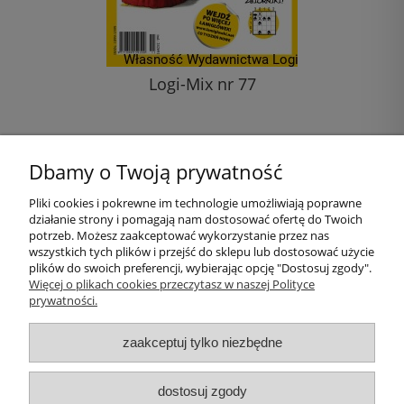
Logi-Mix nr 77
11,00 zł
Dbamy o Twoją prywatność
do koszyka
Pliki cookies i pokrewne im technologie umożliwiają poprawne
działanie strony i pomagają nam dostosować ofertę do Twoich
Pomoc
potrzeb. Możesz zaakceptować wykorzystanie przez nas
wszystkich tych plików i przejść do sklepu lub dostosować użycie
plików do swoich preferencji, wybierając opcję "Dostosuj zgody".
Moje konto
Więcej o plikach cookies przeczytasz w naszej Polityce
prywatności.
Płatności i dostawa
zaakceptuj tylko niezbędne
Informacje
dostosuj zgody