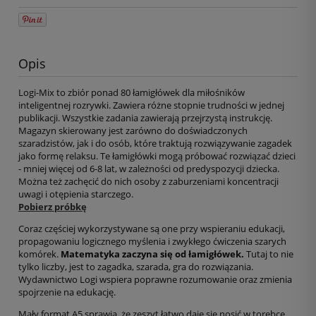
Opis
Logi-Mix to zbiór ponad 80 łamigłówek dla miłośników
inteligentnej rozrywki. Zawiera różne stopnie trudności w jednej
publikacji. Wszystkie zadania zawierają przejrzystą instrukcję.
Magazyn skierowany jest zarówno do doświadczonych
szaradzistów, jak i do osób, które traktują rozwiązywanie zagadek
jako formę relaksu. Te łamigłówki mogą próbować rozwiązać dzieci
- mniej więcej od 6-8 lat, w zależności od predyspozycji dziecka.
Można też zachęcić do nich osoby z zaburzeniami koncentracji
uwagi i otępienia starczego.
Pobierz próbkę
Coraz częściej wykorzystywane są one przy wspieraniu edukacji,
propagowaniu logicznego myślenia i zwykłego ćwiczenia szarych
komórek.
Matematyka zaczyna się od łamigłówek.
Tutaj to nie
tylko liczby, jest to zagadka, szarada, gra do rozwiązania.
Wydawnictwo Logi wspiera poprawne rozumowanie oraz zmienia
spojrzenie na edukację.
Mały format A5 sprawia, że zeszyt łatwo daje się nosić w torebce