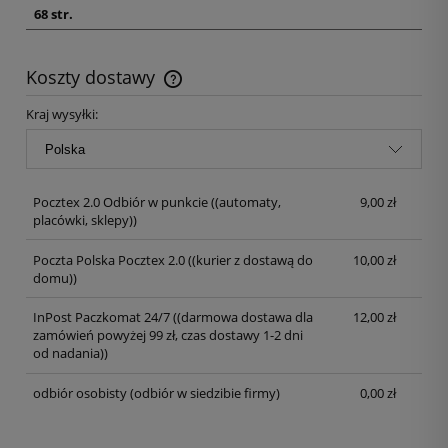
68 str.
Koszty dostawy
Kraj wysyłki:
Pocztex 2.0 Odbiór w punkcie
((automaty,
9,00 zł
placówki, sklepy))
Poczta Polska Pocztex 2.0
((kurier z dostawą do
10,00 zł
domu))
InPost Paczkomat 24/7
((darmowa dostawa dla
12,00 zł
zamówień powyżej 99 zł, czas dostawy 1-2 dni
od nadania))
odbiór osobisty
(odbiór w siedzibie firmy)
0,00 zł