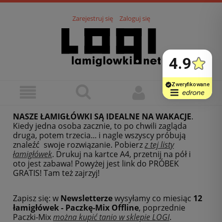
Zarejestruj się
Zaloguj się
NASZE ŁAMIGŁÓWKI SĄ IDEALNE NA WAKACJE
.
Kiedy jedna osoba zacznie, to po chwili zagląda
druga, potem trzecia... i nagle wszyscy próbują
znaleźć swoje rozwiązanie. Pobierz
z tej listy
łamigłówek
.
Drukuj na kartce A4, przetnij na pół i
oto jest zabawa! Powyżej jest link do PRÓBEK
GRATIS! Tam też zajrzyj!
Zapisz się: w
Newsletterze
wysyłamy co miesiąc
12
łamigłówek - Paczkę-Mix Offline
, poprzednie
Paczki-Mix
można kupić tanio w sklepie LOGI
.