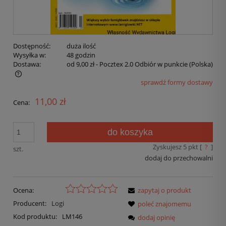
Dostępność:
duża ilość
Wysyłka w:
48 godzin
Dostawa:
od 9,00 zł
- Pocztex 2.0 Odbiór w punkcie
(Polska)
sprawdź formy dostawy
11,00 zł
Cena:
do koszyka
Zyskujesz
5
pkt [
?
]
szt.
dodaj do przechowalni
Ocena:
zapytaj o produkt
Producent:
Logi
poleć znajomemu
Kod produktu:
LM146
dodaj opinię