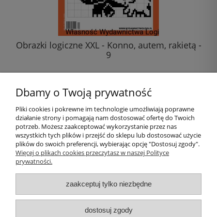
Obrazki logiczne XXL - Konno, autem, rakietą -
9
20,00 zł
Dbamy o Twoją prywatność
do koszyka
Pliki cookies i pokrewne im technologie umożliwiają poprawne
działanie strony i pomagają nam dostosować ofertę do Twoich
Pomoc
potrzeb. Możesz zaakceptować wykorzystanie przez nas
wszystkich tych plików i przejść do sklepu lub dostosować użycie
plików do swoich preferencji, wybierając opcję "Dostosuj zgody".
Moje konto
Więcej o plikach cookies przeczytasz w naszej Polityce
prywatności.
Płatności i dostawa
zaakceptuj tylko niezbędne
Informacje
dostosuj zgody