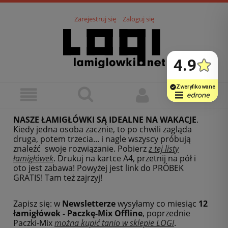
Zarejestruj się
Zaloguj się
NASZE ŁAMIGŁÓWKI SĄ IDEALNE NA WAKACJE
.
Kiedy jedna osoba zacznie, to po chwili zagląda
druga, potem trzecia... i nagle wszyscy próbują
znaleźć swoje rozwiązanie. Pobierz
z tej listy
łamigłówek
.
Drukuj na kartce A4, przetnij na pół i
oto jest zabawa! Powyżej jest link do PRÓBEK
GRATIS! Tam też zajrzyj!
Zapisz się: w
Newsletterze
wysyłamy co miesiąc
12
łamigłówek - Paczkę-Mix Offline
, poprzednie
Paczki-Mix
można kupić tanio w sklepie LOGI
.