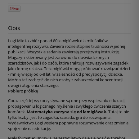
Opis
Logi-Mix to zbiór ponad 80 łamigłówek dla miłośników
inteligentnej rozrywki. Zawiera różne stopnie trudności w jednej
publikacji. Wszystkie zadania zawierają przejrzystą instrukcję.
Magazyn skierowany jest zarówno do doświadczonych
szaradzistów, jak i do osób, które traktują rozwiązywanie zagadek
jako formę relaksu. Te łamigłówki mogą próbować rozwiązać dzieci
- mniej więcej od 6-8 lat, w zależności od predyspozycji dziecka.
Można też zachęcić do nich osoby z zaburzeniami koncentracji
uwagi i otępienia starczego.
Pobierz próbkę
Coraz częściej wykorzystywane są one przy wspieraniu edukacji,
propagowaniu logicznego myślenia i zwykłego ćwiczenia szarych
komórek.
Matematyka zaczyna się od łamigłówek.
Tutaj to nie
tylko liczby, jest to zagadka, szarada, gra do rozwiązania.
Wydawnictwo Logi wspiera poprawne rozumowanie oraz zmienia
spojrzenie na edukację.
Mały format A5 sprawia, że zeszyt łatwo daje się nosić w torebce