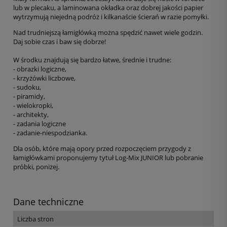
lub w plecaku, a laminowana okładka oraz dobrej jakości papier
wytrzymują niejedną podróż i kilkanaście ścierań w razie pomyłki.
Nad trudniejszą łamigłówką można spędzić nawet wiele godzin.
Daj sobie czas i baw się dobrze!
W środku znajdują się bardzo łatwe, średnie i trudne:
- obrazki logiczne,
- krzyżówki liczbowe,
- sudoku,
- piramidy,
- wielokropki,
- architekty,
- zadania logiczne
- zadanie-niespodzianka.
Dla osób, które mają opory przed rozpoczęciem przygody z
łamigłówkami proponujemy tytuł Log-Mix JUNIOR lub pobranie
próbki, poniżej.
Dane techniczne
Liczba stron