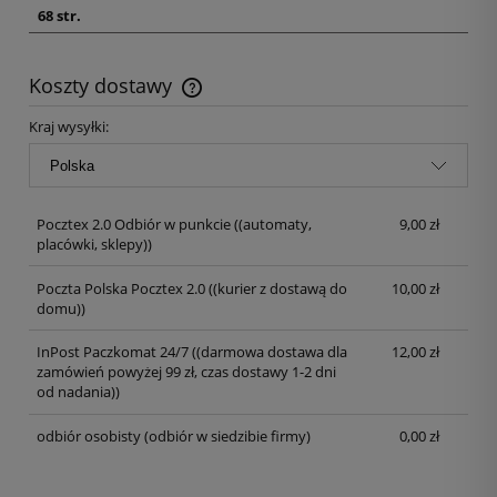
68 str.
Koszty dostawy
Kraj wysyłki:
Pocztex 2.0 Odbiór w punkcie
((automaty,
9,00 zł
placówki, sklepy))
Poczta Polska Pocztex 2.0
((kurier z dostawą do
10,00 zł
domu))
InPost Paczkomat 24/7
((darmowa dostawa dla
12,00 zł
zamówień powyżej 99 zł, czas dostawy 1-2 dni
od nadania))
odbiór osobisty
(odbiór w siedzibie firmy)
0,00 zł