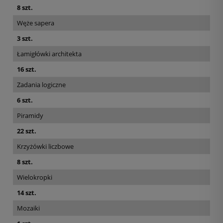
8 szt.
Węże sapera
3 szt.
Łamigłówki architekta
16 szt.
Zadania logiczne
6 szt.
Piramidy
22 szt.
Krzyżówki liczbowe
8 szt.
Wielokropki
14 szt.
Mozaiki