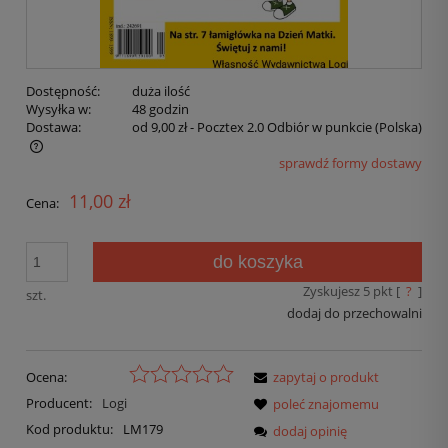
Dostępność:
duża ilość
Wysyłka w:
48 godzin
Dostawa:
od 9,00 zł
- Pocztex 2.0 Odbiór w punkcie
(Polska)
sprawdź formy dostawy
11,00 zł
Cena:
do koszyka
Zyskujesz
5
pkt [
?
]
szt.
dodaj do przechowalni
Ocena:
zapytaj o produkt
Producent:
Logi
poleć znajomemu
Kod produktu:
LM179
dodaj opinię