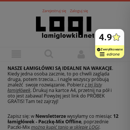
Zarejestruj się
Zaloguj się
NASZE ŁAMIGŁÓWKI SĄ IDEALNE NA WAKACJE
.
Kiedy jedna osoba zacznie, to po chwili zagląda
druga, potem trzecia... i nagle wszyscy próbują
znaleźć swoje rozwiązanie. Pobierz
z tej listy
łamigłówek
.
Drukuj na kartce A4, przetnij na pół i
oto jest zabawa! Powyżej jest link do PRÓBEK
GRATIS! Tam też zajrzyj!
Zapisz się: w
Newsletterze
wysyłamy co miesiąc
12
łamigłówek - Paczkę-Mix Offline
, poprzednie
Paczki-Mix
można kupić tanio w sklepie LOGI
.