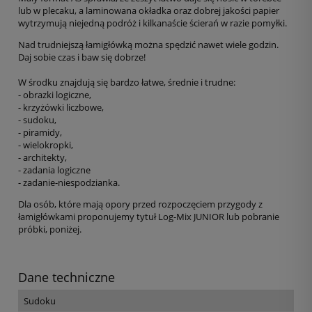
lub w plecaku, a laminowana okładka oraz dobrej jakości papier
wytrzymują niejedną podróż i kilkanaście ścierań w razie pomyłki.
Nad trudniejszą łamigłówką można spędzić nawet wiele godzin.
Daj sobie czas i baw się dobrze!
W środku znajdują się bardzo łatwe, średnie i trudne:
- obrazki logiczne,
- krzyżówki liczbowe,
- sudoku,
- piramidy,
- wielokropki,
- architekty,
- zadania logiczne
- zadanie-niespodzianka.
Dla osób, które mają opory przed rozpoczęciem przygody z
łamigłówkami proponujemy tytuł Log-Mix JUNIOR lub pobranie
próbki, poniżej.
Dane techniczne
Sudoku