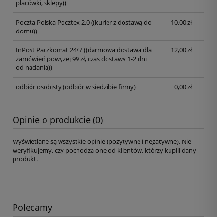
placówki, sklepy))
Poczta Polska Pocztex 2.0
((kurier z dostawą do
10,00 zł
domu))
InPost Paczkomat 24/7
((darmowa dostawa dla
12,00 zł
zamówień powyżej 99 zł, czas dostawy 1-2 dni
od nadania))
odbiór osobisty
(odbiór w siedzibie firmy)
0,00 zł
Opinie o produkcie (0)
Wyświetlane są wszystkie opinie (pozytywne i negatywne). Nie
weryfikujemy, czy pochodzą one od klientów, którzy kupili dany
produkt.
Polecamy