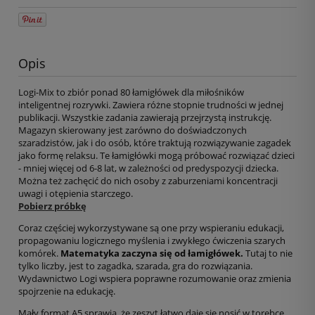
Opis
Logi-Mix to zbiór ponad 80 łamigłówek dla miłośników
inteligentnej rozrywki. Zawiera różne stopnie trudności w jednej
publikacji. Wszystkie zadania zawierają przejrzystą instrukcję.
Magazyn skierowany jest zarówno do doświadczonych
szaradzistów, jak i do osób, które traktują rozwiązywanie zagadek
jako formę relaksu. Te łamigłówki mogą próbować rozwiązać dzieci
- mniej więcej od 6-8 lat, w zależności od predyspozycji dziecka.
Można też zachęcić do nich osoby z zaburzeniami koncentracji
uwagi i otępienia starczego.
Pobierz próbkę
Coraz częściej wykorzystywane są one przy wspieraniu edukacji,
propagowaniu logicznego myślenia i zwykłego ćwiczenia szarych
komórek.
Matematyka zaczyna się od łamigłówek.
Tutaj to nie
tylko liczby, jest to zagadka, szarada, gra do rozwiązania.
Wydawnictwo Logi wspiera poprawne rozumowanie oraz zmienia
spojrzenie na edukację.
Mały format A5 sprawia, że zeszyt łatwo daje się nosić w torebce