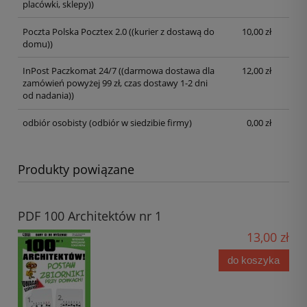
placówki, sklepy))
Poczta Polska Pocztex 2.0
((kurier z dostawą do
10,00 zł
domu))
InPost Paczkomat 24/7
((darmowa dostawa dla
12,00 zł
zamówień powyżej 99 zł, czas dostawy 1-2 dni
od nadania))
odbiór osobisty
(odbiór w siedzibie firmy)
0,00 zł
Produkty powiązane
PDF 100 Architektów nr 1
13,00 zł
do koszyka