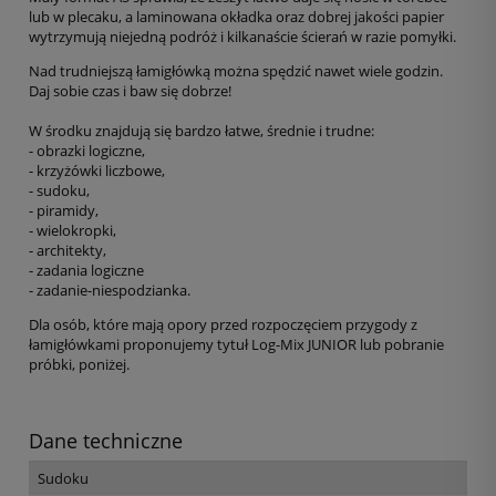
lub w plecaku, a laminowana okładka oraz dobrej jakości papier
wytrzymują niejedną podróż i kilkanaście ścierań w razie pomyłki.
Nad trudniejszą łamigłówką można spędzić nawet wiele godzin.
Daj sobie czas i baw się dobrze!
W środku znajdują się bardzo łatwe, średnie i trudne:
- obrazki logiczne,
- krzyżówki liczbowe,
- sudoku,
- piramidy,
- wielokropki,
- architekty,
- zadania logiczne
- zadanie-niespodzianka.
Dla osób, które mają opory przed rozpoczęciem przygody z
łamigłówkami proponujemy tytuł Log-Mix JUNIOR lub pobranie
próbki, poniżej.
Dane techniczne
Sudoku