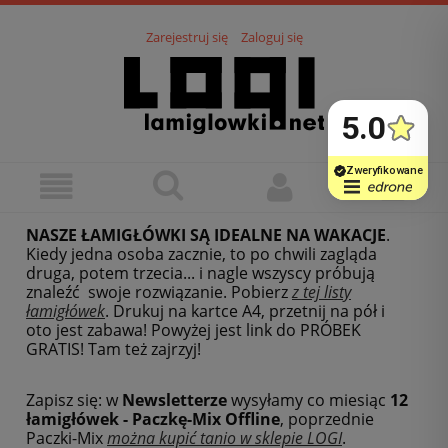
Zarejestruj się
Zaloguj się
NASZE ŁAMIGŁÓWKI SĄ IDEALNE NA WAKACJE
.
Kiedy jedna osoba zacznie, to po chwili zagląda
druga, potem trzecia... i nagle wszyscy próbują
znaleźć swoje rozwiązanie. Pobierz
z tej listy
łamigłówek
.
Drukuj na kartce A4, przetnij na pół i
oto jest zabawa! Powyżej jest link do PRÓBEK
GRATIS! Tam też zajrzyj!
Zapisz się: w
Newsletterze
wysyłamy co miesiąc
12
łamigłówek - Paczkę-Mix Offline
, poprzednie
Paczki-Mix
można kupić tanio w sklepie LOGI
.