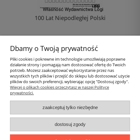
100 Lat Niepodległej Polski
1,00 zł
Dbamy o Twoją prywatność
do koszyka
Pliki cookies i pokrewne im technologie umożliwiają poprawne
działanie strony i pomagają nam dostosować ofertę do Twoich
Pomoc
potrzeb. Możesz zaakceptować wykorzystanie przez nas
wszystkich tych plików i przejść do sklepu lub dostosować użycie
plików do swoich preferencji, wybierając opcję "Dostosuj zgody".
Moje konto
Więcej o plikach cookies przeczytasz w naszej Polityce
prywatności.
Płatności i dostawa
zaakceptuj tylko niezbędne
Informacje
dostosuj zgody
O nas