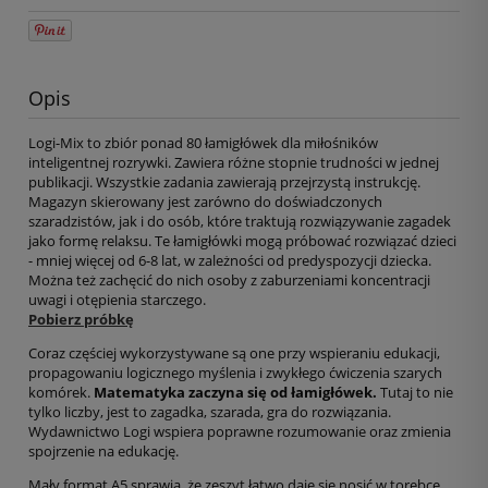
Opis
Logi-Mix to zbiór ponad 80 łamigłówek dla miłośników
inteligentnej rozrywki. Zawiera różne stopnie trudności w jednej
publikacji. Wszystkie zadania zawierają przejrzystą instrukcję.
Magazyn skierowany jest zarówno do doświadczonych
szaradzistów, jak i do osób, które traktują rozwiązywanie zagadek
jako formę relaksu. Te łamigłówki mogą próbować rozwiązać dzieci
- mniej więcej od 6-8 lat, w zależności od predyspozycji dziecka.
Można też zachęcić do nich osoby z zaburzeniami koncentracji
uwagi i otępienia starczego.
Pobierz próbkę
Coraz częściej wykorzystywane są one przy wspieraniu edukacji,
propagowaniu logicznego myślenia i zwykłego ćwiczenia szarych
komórek.
Matematyka zaczyna się od łamigłówek.
Tutaj to nie
tylko liczby, jest to zagadka, szarada, gra do rozwiązania.
Wydawnictwo Logi wspiera poprawne rozumowanie oraz zmienia
spojrzenie na edukację.
Mały format A5 sprawia, że zeszyt łatwo daje się nosić w torebce