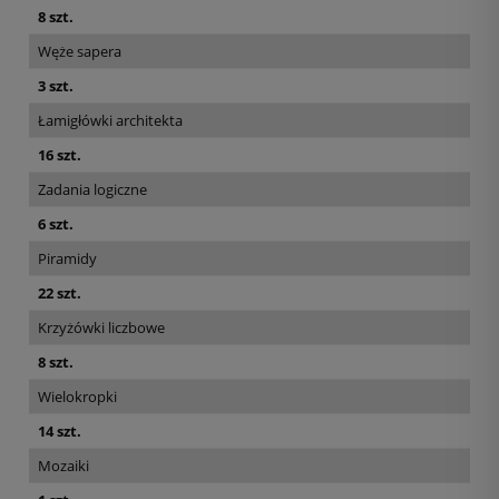
8 szt.
Węże sapera
3 szt.
Łamigłówki architekta
16 szt.
Zadania logiczne
6 szt.
Piramidy
22 szt.
Krzyżówki liczbowe
8 szt.
Wielokropki
14 szt.
Mozaiki