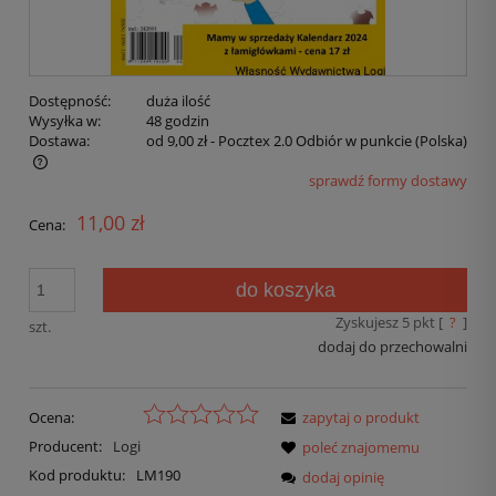
Dostępność:
duża ilość
Wysyłka w:
48 godzin
Dostawa:
od 9,00 zł
- Pocztex 2.0 Odbiór w punkcie
(Polska)
sprawdź formy dostawy
11,00 zł
Cena:
do koszyka
Zyskujesz
5
pkt [
?
]
szt.
dodaj do przechowalni
Ocena:
zapytaj o produkt
Producent:
Logi
poleć znajomemu
Kod produktu:
LM190
dodaj opinię