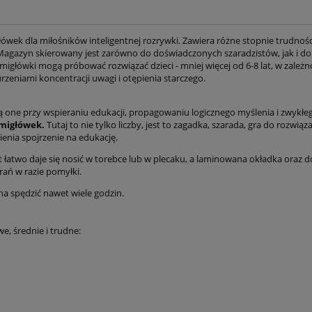
łówek dla miłośników inteligentnej rozrywki. Zawiera różne stopnie trudności
. Magazyn skierowany jest zarówno do doświadczonych szaradzistów, jak i do
amigłówki mogą próbować rozwiązać dzieci - mniej więcej od 6-8 lat, w zależ
rzeniami koncentracji uwagi i otępienia starczego.
ą one przy wspieraniu edukacji, propagowaniu logicznego myślenia i zwykłe
amigłówek.
Tutaj to nie tylko liczby, jest to zagadka, szarada, gra do rozwi
nia spojrzenie na edukację.
t łatwo daje się nosić w torebce lub w plecaku, a laminowana okładka oraz d
erań w razie pomyłki.
a spędzić nawet wiele godzin.
e, średnie i trudne: