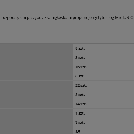
d rozpoczęciem przygody z łamigłówkami proponujemy tytuł Log-Mix JUNIOR 
8 szt.
3 szt.
16 szt.
6 szt.
22 szt.
8 szt.
14 szt.
1 szt.
7 szt.
A5