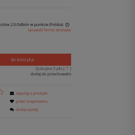
ocztex 2.0 Odbiór w punkcie
(Polska)
sprawdź formy dostawy
do koszyka
Zyskujesz
5
pkt [
?
]
dodaj do przechowalni
zapytaj o produkt
poleć znajomemu
dodaj opinię