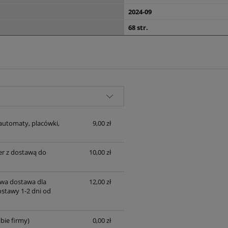
2024-09
68 str.
automaty, placówki,
9,00 zł
er z dostawą do
10,00 zł
wa dostawa dla
12,00 zł
ostawy 1-2 dni od
bie firmy)
0,00 zł