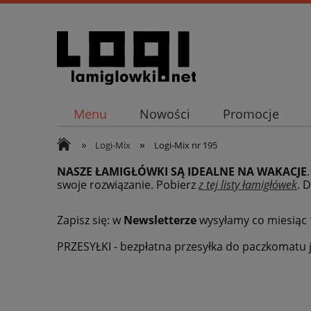
Menu
Nowości
Promocje
»
»
Logi-Mix
Logi-Mix nr 195
NASZE ŁAMIGŁÓWKI SĄ IDEALNE NA WAKACJE
swoje rozwiązanie. Pobierz
z tej listy łamigłówek
.
D
Zapisz się: w
Newsletterze
wysyłamy co miesiąc
PRZESYŁKI - bezpłatna przesyłka do paczkomatu j