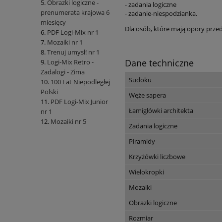
Obrazki logiczne -
- zadania logiczne
prenumerata krajowa 6
- zadanie-niespodzianka.
miesięcy
Dla osób, które mają opory prze
PDF Logi-Mix nr 1
Mozaiki nr 1
Trenuj umysł! nr 1
Dane techniczne
Logi-Mix Retro -
Zadalogi - Zima
Sudoku
100 Lat Niepodległej
Polski
Węże sapera
PDF Logi-Mix Junior
Łamigłówki architekta
nr 1
Mozaiki nr 5
Zadania logiczne
Piramidy
Krzyżówki liczbowe
Wielokropki
Mozaiki
Obrazki logiczne
Rozmiar