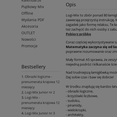
Kalendarze
Opis
Piątkowy Mix
Offline
Logi-Mix to zbiór ponad 80 łamig
Wydania PDF
zawierają przejrzystą instrukcję
zagadek jako formę relaksu. Te ł
Akcesoria
też zachęcić do nich osoby z zabu
OUTLET
Pobierz próbkę
Nowości
Coraz częściej wykorzystywane s
Promocje
Matematyka zaczyna się od ł
poprawne rozumowanie oraz zmie
Mały format A5 sprawia, że zeszy
niejedną podróż i kilkanaście ści
Bestsellery
Nad trudniejszą łamigłówką możn
Obrazki logiczne -
Daj sobie czas i baw się dobrze!
prenumerata krajowa 12
W środku znajdują się bardzo łatw
miesięcy
- obrazki logiczne,
Logi-Mix Junior nr 2
- krzyżówki liczbowe,
Logi-Mix -
- sudoku,
prenumerata krajowa 12
- piramidy,
miesięcy
- wielokropki,
Logi-Mix Junior nr 3
- architekty,