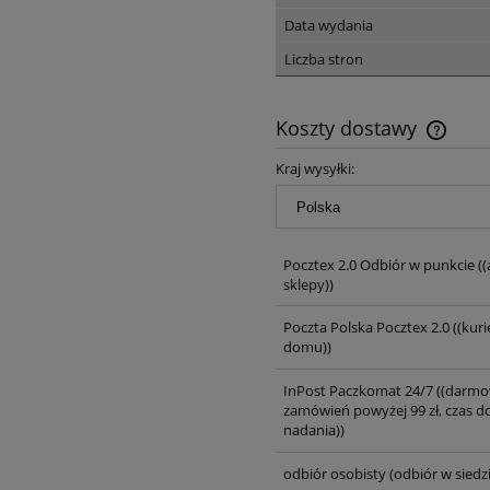
Data wydania
Liczba stron
Koszty dostawy
Kraj wysyłki:
Pocztex 2.0 Odbiór w punkcie
((
sklepy))
Poczta Polska Pocztex 2.0
((kuri
domu))
InPost Paczkomat 24/7
((darmo
zamówień powyżej 99 zł, czas d
nadania))
odbiór osobisty
(odbiór w siedzi