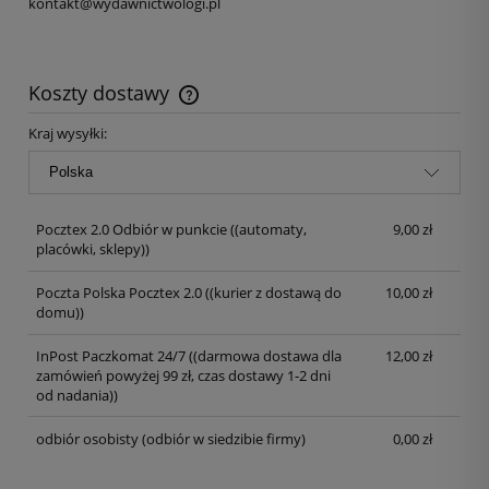
kontakt@wydawnictwologi.pl
Koszty dostawy
Kraj wysyłki:
Pocztex 2.0 Odbiór w punkcie
((automaty,
9,00 zł
placówki, sklepy))
Poczta Polska Pocztex 2.0
((kurier z dostawą do
10,00 zł
domu))
InPost Paczkomat 24/7
((darmowa dostawa dla
12,00 zł
zamówień powyżej 99 zł, czas dostawy 1-2 dni
od nadania))
odbiór osobisty
(odbiór w siedzibie firmy)
0,00 zł