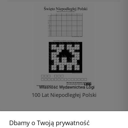
100 Lat Niepodległej Polski
1,00 zł
Dbamy o Twoją prywatność
do koszyka