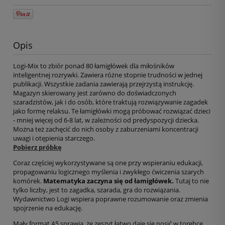
Opis
Logi-Mix to zbiór ponad 80 łamigłówek dla miłośników
inteligentnej rozrywki. Zawiera różne stopnie trudności w jednej
publikacji. Wszystkie zadania zawierają przejrzystą instrukcję.
Magazyn skierowany jest zarówno do doświadczonych
szaradzistów, jak i do osób, które traktują rozwiązywanie zagadek
jako formę relaksu. Te łamigłówki mogą próbować rozwiązać dzieci
- mniej więcej od 6-8 lat, w zależności od predyspozycji dziecka.
Można też zachęcić do nich osoby z zaburzeniami koncentracji
uwagi i otępienia starczego.
Pobierz próbkę
Coraz częściej wykorzystywane są one przy wspieraniu edukacji,
propagowaniu logicznego myślenia i zwykłego ćwiczenia szarych
komórek.
Matematyka zaczyna się od łamigłówek.
Tutaj to nie
tylko liczby, jest to zagadka, szarada, gra do rozwiązania.
Wydawnictwo Logi wspiera poprawne rozumowanie oraz zmienia
spojrzenie na edukację.
Mały format A5 sprawia, że zeszyt łatwo daje się nosić w torebce