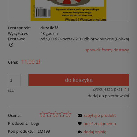
Dostępność:
duża ilość
Wysyłka w:
48 godzin
Dostawa:
od 9,00 zł
- Pocztex 2.0 Odbiór w punkcie
(Polska)
sprawdź formy dostawy
11,00 zł
Cena:
do koszyka
Zyskujesz
5
pkt [
?
]
szt.
dodaj do przechowalni
Ocena:
zapytaj o produkt
Producent:
Logi
poleć znajomemu
Kod produktu:
LM199
dodaj opinię