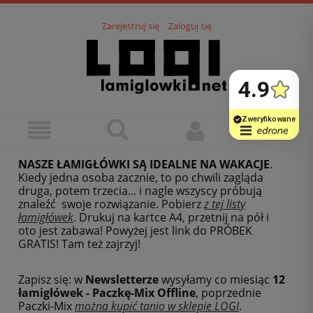
Zarejestruj się
Zaloguj się
NASZE ŁAMIGŁÓWKI SĄ IDEALNE NA WAKACJE
.
Kiedy jedna osoba zacznie, to po chwili zagląda
druga, potem trzecia... i nagle wszyscy próbują
znaleźć swoje rozwiązanie. Pobierz
z tej listy
łamigłówek
.
Drukuj na kartce A4, przetnij na pół i
oto jest zabawa! Powyżej jest link do PRÓBEK
GRATIS! Tam też zajrzyj!
Zapisz się: w
Newsletterze
wysyłamy co miesiąc
12
łamigłówek - Paczkę-Mix Offline
, poprzednie
Paczki-Mix
można kupić tanio w sklepie LOGI
.