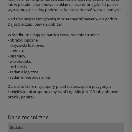
lub w plecaku, a laminowana okładka oraz dobrej jakości papier
wytrzymują niejedną podróż i kilkanaście ścierań w razie pomyłki.
Nad trudniejszą łamigłówką można spędzić nawet wiele godzin.
Daj sobie czas i baw się dobrze!
W środku znajdują się bardzo łatwe, średnie i trudne:
- obrazki logiczne,
- krzyżówki liczbowe,
- sudoku,
- piramidy,
- wielokropki,
- architekty,
- zadania logiczne
- zadanie-niespodzianka.
Dla osób, które mają opory przed rozpoczęciem przygody z
łamigłówkami proponujemy tytuł Log-Mix JUNIOR lub pobranie
próbki, poniżej.
Dane techniczne
Sudoku