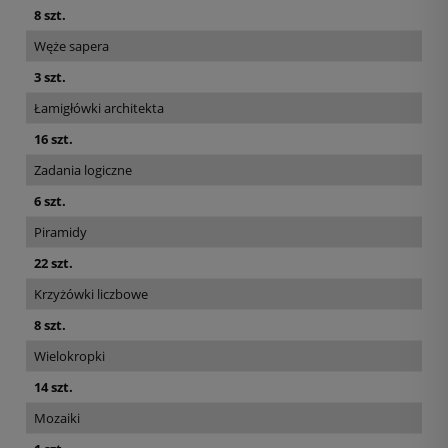
8 szt.
Węże sapera
3 szt.
Łamigłówki architekta
16 szt.
Zadania logiczne
6 szt.
Piramidy
22 szt.
Krzyżówki liczbowe
8 szt.
Wielokropki
14 szt.
Mozaiki