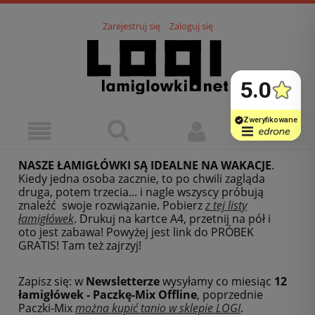
Zarejestruj się
Zaloguj się
NASZE ŁAMIGŁÓWKI SĄ IDEALNE NA WAKACJE
.
Kiedy jedna osoba zacznie, to po chwili zagląda
druga, potem trzecia... i nagle wszyscy próbują
znaleźć swoje rozwiązanie. Pobierz
z tej listy
łamigłówek
.
Drukuj na kartce A4, przetnij na pół i
oto jest zabawa! Powyżej jest link do PRÓBEK
GRATIS! Tam też zajrzyj!
Zapisz się: w
Newsletterze
wysyłamy co miesiąc
12
łamigłówek - Paczkę-Mix Offline
, poprzednie
Paczki-Mix
można kupić tanio w sklepie LOGI
.