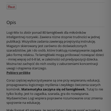
Opis
Logi-Mix to zbiór ponad 80 łamigłówek dla miłośników
inteligentnej rozrywki. Zawiera różne stopnie trudności w jednej
publikacji. Wszystkie zadania zawierają przejrzystą instrukcję.
Magazyn skierowany jest zarówno do doświadczonych
szaradzistów, jak i do osób, które traktują rozwiązywanie zagadek
jako formę relaksu. Te łamigłówki mogą próbować rozwiązać dzieci
- mniej więcej od 6-8 lat, w zależności od predyspozycji dziecka.
Można też zachęcić do nich osoby z zaburzeniami koncentracji
uwagi i otępienia starczego.
Pobierz próbkę
Coraz częściej wykorzystywane są one przy wspieraniu edukacji,
propagowaniu logicznego myślenia i zwykłego ćwiczenia szarych
komórek.
Matematyka zaczyna się od łamigłówek.
Tutaj to nie
tylko liczby, jest to zagadka, szarada, gra do rozwiązania.
Wydawnictwo Logi wspiera poprawne rozumowanie oraz zmienia
spojrzenie na edukację.
Mały format A5 sprawia, że zeszyt łatwo daje się nosić w torebce