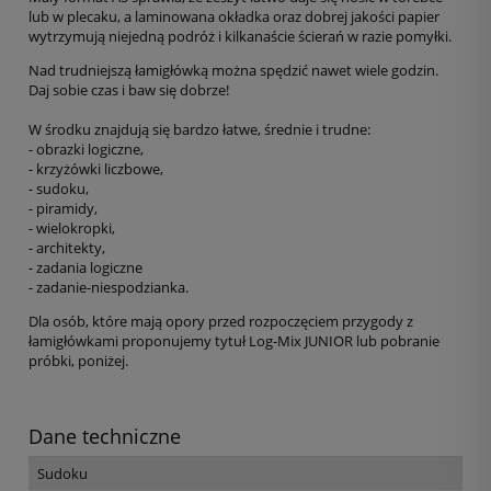
lub w plecaku, a laminowana okładka oraz dobrej jakości papier
wytrzymują niejedną podróż i kilkanaście ścierań w razie pomyłki.
Nad trudniejszą łamigłówką można spędzić nawet wiele godzin.
Daj sobie czas i baw się dobrze!
W środku znajdują się bardzo łatwe, średnie i trudne:
- obrazki logiczne,
- krzyżówki liczbowe,
- sudoku,
- piramidy,
- wielokropki,
- architekty,
- zadania logiczne
- zadanie-niespodzianka.
Dla osób, które mają opory przed rozpoczęciem przygody z
łamigłówkami proponujemy tytuł Log-Mix JUNIOR lub pobranie
próbki, poniżej.
Dane techniczne
Sudoku