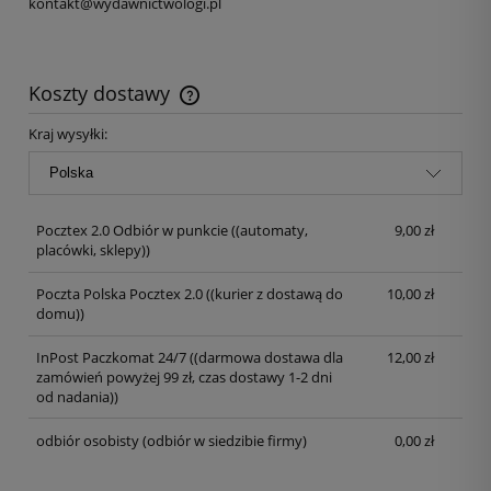
kontakt@wydawnictwologi.pl
Koszty dostawy
Kraj wysyłki:
Pocztex 2.0 Odbiór w punkcie
((automaty,
9,00 zł
placówki, sklepy))
Poczta Polska Pocztex 2.0
((kurier z dostawą do
10,00 zł
domu))
InPost Paczkomat 24/7
((darmowa dostawa dla
12,00 zł
zamówień powyżej 99 zł, czas dostawy 1-2 dni
od nadania))
odbiór osobisty
(odbiór w siedzibie firmy)
0,00 zł