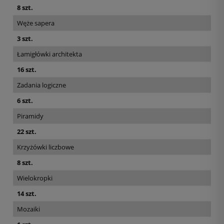
8 szt.
Węże sapera
3 szt.
Łamigłówki architekta
16 szt.
Zadania logiczne
6 szt.
Piramidy
22 szt.
Krzyżówki liczbowe
8 szt.
Wielokropki
14 szt.
Mozaiki