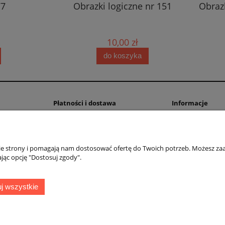
77
Obrazki logiczne nr 151
Obrazk
10,00 zł
do koszyka
Płatności i dostawa
Informacje
Formy płatności
Paczka - Mix Onli
Prenumerata
Publikuj łamigłów
Czas i koszty dostawy
Pomoc w rozwiąz
nie strony i pomagają nam dostosować ofertę do Twoich potrzeb. Możesz zaa
jąc opcję "Dostosuj zgody".
Czas realizacji zamówienia
Blog
Obrazek ze zdjęci
Haftuj Logi obraz
j wszystkie
1-682 Warszawa, woj. mazowieckie || NIP: 1180565401 || tel.
694 638 576
mai