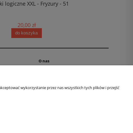
i logiczne XXL - Fryzury - 51
Logi-Mix nr 97
20,00 zł
11,00 zł
do koszyka
do koszyka
O nas
ne
Kontakt i dane firmy
ki
Dyplomy i podziękowania
aniu
O firmie
kceptować wykorzystanie przez nas wszystkich tych plików i przejść
Logi na Youtube
a
Logi na Amazon
ki
Logi na FB
Logi na Insta
l:
redakcja@lamiglowki.net