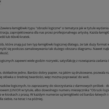
 Zawiera łamigłówki typu "obrazki logiczne" o tematyce jak w tytule wydani
ustracja, zaprojektowana dla nas przez profesjonalnego artystę. Każda łamig
x60 lub 60x40 kratek.
ób, które znają już ten typ łamigłówki logicznej dlatego, że tak duży forma
omylić się podczas zamalowywania tak dużego obszaru diagramu. Nawet najła
lkość.
gicznych zapewni wiele godzin rozrywki, satysfakcję z rozwiązania zadania 
 dokładnie jedno. Bardzo dobry papier, na jakim są drukowane, pozwala na 
się ołówka o średniej twardości, więc można poprawiać do woli.
obrazków logicznych, to zapraszamy do skorzystania z darmowych próbek - d
 słowem
JUNIOR
w tytule, albo dowolnego numeru miesięcznika "
Obrazki logi
e w kioskach z prasą. W każdym numerze są łamigłówki od bardzo łatwych i 
a siebie, na teraz i na później.