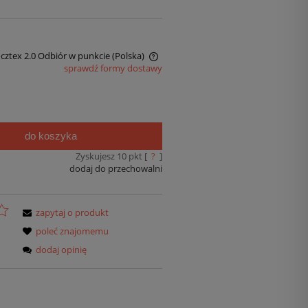
ocztex 2.0 Odbiór w punkcie
(Polska)
sprawdź formy dostawy
do koszyka
Zyskujesz
10
pkt [
?
]
dodaj do przechowalni
zapytaj o produkt
poleć znajomemu
dodaj opinię