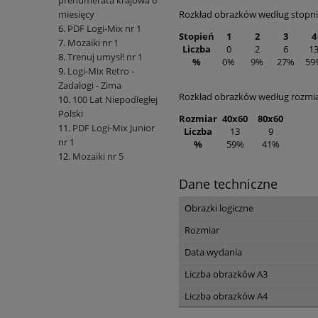
prenumerata krajowa 6
Rozkład obrazków według stopni
miesięcy
PDF Logi-Mix nr 1
Stopień
1
2
3
4
Mozaiki nr 1
Liczba
0
2
6
1
Trenuj umysł! nr 1
%
0%
9%
27%
59
Logi-Mix Retro -
Zadalogi - Zima
Rozkład obrazków według rozmi
100 Lat Niepodległej
Polski
Rozmiar
40x60
80x60
PDF Logi-Mix Junior
Liczba
13
9
nr 1
%
59%
41%
Mozaiki nr 5
Dane techniczne
Obrazki logiczne
Rozmiar
Data wydania
Liczba obrazków A3
Liczba obrazków A4