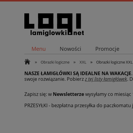
Menu
Nowości
Promocje
»
»
»
Obrazki logiczne
XXL
Obrazki logiczne XXL 
NASZE ŁAMIGŁÓWKI SĄ IDEALNE NA WAKACJE
swoje rozwiązanie. Pobierz
z tej listy łamigłówek
.
D
Zapisz się: w
Newsletterze
wysyłamy co miesiąc
PRZESYŁKI - bezpłatna przesyłka do paczkomatu j