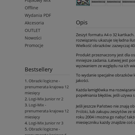
Piątkowy Mix
Offline
Wydania PDF
Opis
Akcesoria
OUTLET
Zeszyt formatu A4 o 32 kartkach.
Nowości
rozwiązaniu ukazuje się ładna il
Promocje
Wielkość obrazków: zazwyczaj 40
Produkt przeznaczony jest dla os
mniejsze zadania. Łatwiej jest p
wyzwaniem ze względu na ich wie
Bestsellery
To wydanie specjalne obrazków lo
jakości.
Obrazki logiczne -
prenumerata krajowa 12
Każda łamigłówka ma rozwiązanie,
miesięcy
popełniania błędów, jeśli używa 
Logi-Mix Junior nr 2
Logi-Mix -
Jeśli jeszcze Państwo nie znają 
prenumerata krajowa 12
Próbki
, lub zakupu zeszytów ze
roku 2004 i można go nabyć takż
miesięcy
miesięczniku każdy znajdzie coś dl
Logi-Mix Junior nr 3
Obrazki logiczne -