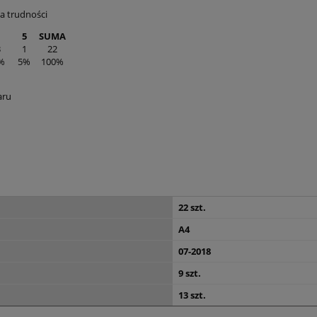
a trudności
5
SUMA
3
1
22
%
5%
100%
aru
22 szt.
A4
07-2018
9 szt.
13 szt.