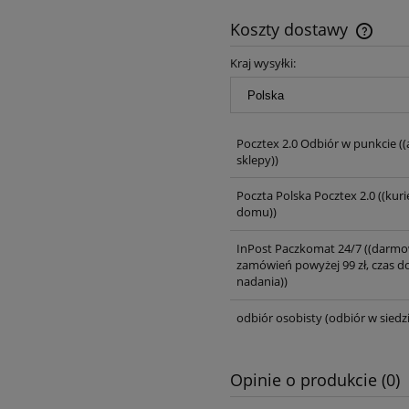
Koszty dostawy
Kraj wysyłki:
Pocztex 2.0 Odbiór w punkcie
((
sklepy))
Poczta Polska Pocztex 2.0
((kuri
domu))
InPost Paczkomat 24/7
((darmo
zamówień powyżej 99 zł, czas d
nadania))
odbiór osobisty
(odbiór w siedzi
Opinie o produkcie (0)