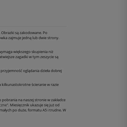
a. Obrazki są zakodowane. Po
łówka zajmuje jedną lub dwie strony.
t wymaga większego skupienia niż
twiejsze zagadki w tym zeszycie są
i przyjemność oglądania dzieła dobrej
kilkunastokrotne ścieranie w razie
o pobrania na naszej stronie w zakładce
czne
". Miesięcznik ukazuje się już od
małych po duże, formatu A5 i trudne. W