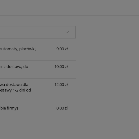
automaty, placówki,
9,00 zł
er z dostawą do
10,00 zł
wa dostawa dla
12,00 zł
ostawy 1-2 dni od
bie firmy)
0,00 zł