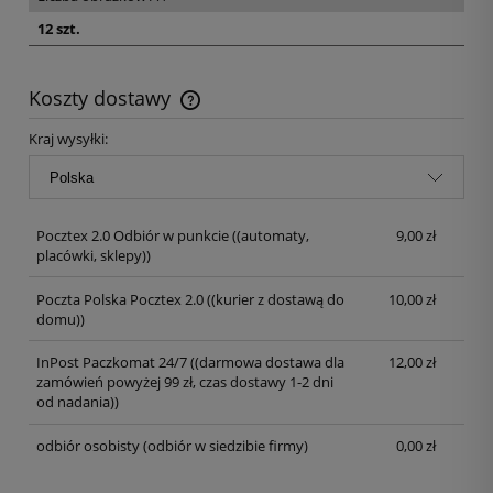
12 szt.
Koszty dostawy
Kraj wysyłki:
Pocztex 2.0 Odbiór w punkcie
((automaty,
9,00 zł
placówki, sklepy))
Poczta Polska Pocztex 2.0
((kurier z dostawą do
10,00 zł
domu))
InPost Paczkomat 24/7
((darmowa dostawa dla
12,00 zł
zamówień powyżej 99 zł, czas dostawy 1-2 dni
od nadania))
odbiór osobisty
(odbiór w siedzibie firmy)
0,00 zł