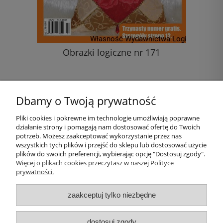
Obrazki logiczne nr 171
Ob
10,00 zł
Dbamy o Twoją prywatność
do koszyka
Pliki cookies i pokrewne im technologie umożliwiają poprawne
działanie strony i pomagają nam dostosować ofertę do Twoich
Pomoc
potrzeb. Możesz zaakceptować wykorzystanie przez nas
wszystkich tych plików i przejść do sklepu lub dostosować użycie
plików do swoich preferencji, wybierając opcję "Dostosuj zgody".
Moje konto
Więcej o plikach cookies przeczytasz w naszej Polityce
prywatności.
Płatności i dostawa
zaakceptuj tylko niezbędne
Informacje
dostosuj zgody