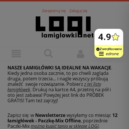
Zarejestruj się
Zaloguj się
NASZE ŁAMIGŁÓWKI SĄ IDEALNE NA WAKACJE
.
Kiedy jedna osoba zacznie, to po chwili zagląda
druga, potem trzecia... i nagle wszyscy próbują
znaleźć swoje rozwiązanie. Pobierz
z tej listy
łamigłówek
.
Drukuj na kartce A4, przetnij na pół i
oto jest zabawa! Powyżej jest link do PRÓBEK
GRATIS! Tam też zajrzyj!
Zapisz się: w
Newsletterze
wysyłamy co miesiąc
12
łamigłówek - Paczkę-Mix Offline
, poprzednie
Paczki-Mix
można kupić tanio w sklepie LOGI
.