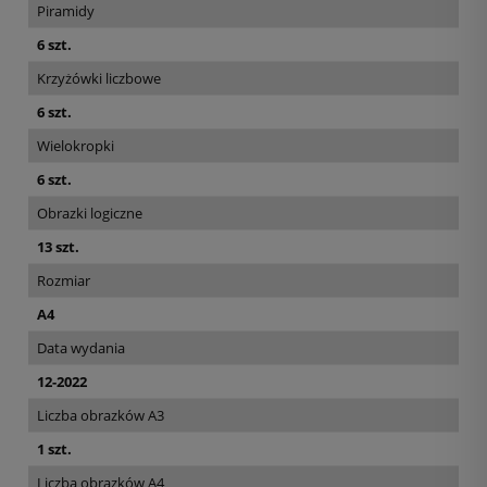
Piramidy
6 szt.
Krzyżówki liczbowe
6 szt.
Wielokropki
6 szt.
Obrazki logiczne
13 szt.
Rozmiar
A4
Data wydania
12-2022
Liczba obrazków A3
1 szt.
Liczba obrazków A4