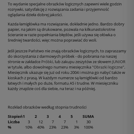
To wydanie specjalne obrazków logicznych zapewni wiele godzin
rozrywki, satysfakcję z rozwiązania zadania i przyjemność
oglądania dzieła dobrej jakości.
Każda łamigłówka ma rozwiązanie, dokładnie jedno. Bardzo dobry
papier, na jakim są drukowane, pozwala na kilkunastokrotne
ścieranie w razie popełniania błędów, jeśli używa się ołówka o
średniej twardości, więc można poprawiać do woli.
Jeśli jeszcze Państwo nie znają obrazków logicznych, to zapraszamy
do skorzystania z darmowych próbek - do pobrania na naszej
stronie w zakładce
Próbki
, lub zakupu zeszytów ze słowem
JUNIOR
w tytule, albo dowolnego numeru miesięcznika "
Obrazki logiczne
".
Miesięcznik ukazuje się już od roku 2004 i można go nabyć także w
kioskach z prasą. W każdym numerze są łamigłówki od bardzo
łatwych i małych po duże, formatu A5 i trudne. W miesięczniku
każdy znajdzie coś dla siebie, na teraz i na później.
Rozkład obrazków według stopnia trudności
Stopień
1
2
3
4
5
SUMA
Liczba
3
12
7
7
1
30
%
10%
40%
23%
23%
3%
100%