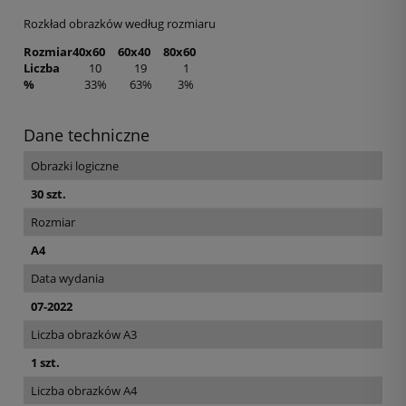
Rozkład obrazków według rozmiaru
Rozmiar
40x60
60x40
80x60
Liczba
10
19
1
%
33%
63%
3%
Dane techniczne
Obrazki logiczne
30 szt.
Rozmiar
A4
Data wydania
07-2022
Liczba obrazków A3
1 szt.
Liczba obrazków A4