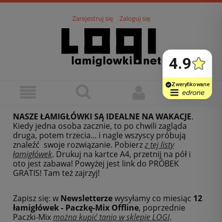
Zarejestruj się
Zaloguj się
NASZE ŁAMIGŁÓWKI SĄ IDEALNE NA WAKACJE
.
Kiedy jedna osoba zacznie, to po chwili zagląda
druga, potem trzecia... i nagle wszyscy próbują
znaleźć swoje rozwiązanie. Pobierz
z tej listy
łamigłówek
.
Drukuj na kartce A4, przetnij na pół i
oto jest zabawa! Powyżej jest link do PRÓBEK
GRATIS! Tam też zajrzyj!
Zapisz się: w
Newsletterze
wysyłamy co miesiąc
12
łamigłówek - Paczkę-Mix Offline
, poprzednie
Paczki-Mix
można kupić tanio w sklepie LOGI
.