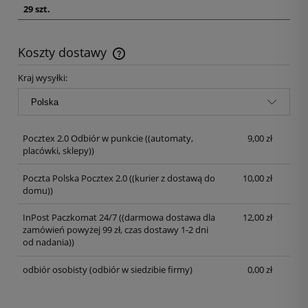
29 szt.
Koszty dostawy
Kraj wysyłki:
Pocztex 2.0 Odbiór w punkcie
((automaty,
9,00 zł
placówki, sklepy))
Poczta Polska Pocztex 2.0
((kurier z dostawą do
10,00 zł
domu))
InPost Paczkomat 24/7
((darmowa dostawa dla
12,00 zł
zamówień powyżej 99 zł, czas dostawy 1-2 dni
od nadania))
odbiór osobisty
(odbiór w siedzibie firmy)
0,00 zł