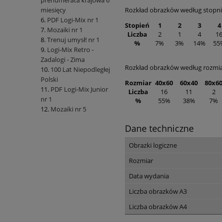
prenumerata krajowa 6
Rozkład obrazków według stopni
miesięcy
PDF Logi-Mix nr 1
Stopień
1
2
3
4
Mozaiki nr 1
Liczba
2
1
4
1
Trenuj umysł! nr 1
%
7%
3%
14%
55
Logi-Mix Retro -
Zadalogi - Zima
Rozkład obrazków według rozmi
100 Lat Niepodległej
Polski
Rozmiar
40x60
60x40
80x6
PDF Logi-Mix Junior
Liczba
16
11
2
nr 1
%
55%
38%
7%
Mozaiki nr 5
Dane techniczne
Obrazki logiczne
Rozmiar
Data wydania
Liczba obrazków A3
Liczba obrazków A4