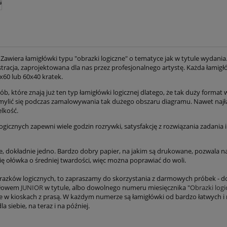
 Zawiera łamigłówki typu "obrazki logiczne" o tematyce jak w tytule wydani
ustracja, zaprojektowana dla nas przez profesjonalnego artystę. Każda łamig
x60 lub 60x40 kratek.
ób, które znają już ten typ łamigłówki logicznej dlatego, że tak duży forma
omylić się podczas zamalowywania tak dużego obszaru diagramu. Nawet najła
lkość.
gicznych zapewni wiele godzin rozrywki, satysfakcję z rozwiązania zadania 
 dokładnie jedno. Bardzo dobry papier, na jakim są drukowane, pozwala na 
się ołówka o średniej twardości, więc można poprawiać do woli.
obrazków logicznych, to zapraszamy do skorzystania z darmowych próbek - d
 słowem
JUNIOR
w tytule, albo dowolnego numeru miesięcznika "
Obrazki logi
e w kioskach z prasą. W każdym numerze są łamigłówki od bardzo łatwych i 
a siebie, na teraz i na później.