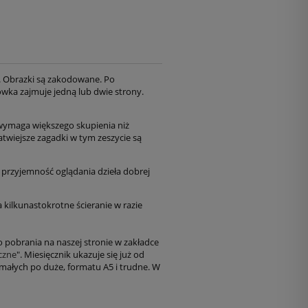
a. Obrazki są zakodowane. Po
łówka zajmuje jedną lub dwie strony.
t wymaga większego skupienia niż
twiejsze zagadki w tym zeszycie są
i przyjemność oglądania dzieła dobrej
kilkunastokrotne ścieranie w razie
o pobrania na naszej stronie w zakładce
czne
". Miesięcznik ukazuje się już od
małych po duże, formatu A5 i trudne. W