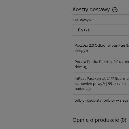
Koszty dostawy
Kraj wysyłki:
Pocztex 2.0 Odbiór w punkcie
((
sklepy))
Poczta Polska Pocztex 2.0
((kuri
domu))
InPost Paczkomat 24/7
((darmo
zamówień powyżej 99 zł, czas d
nadania))
odbiór osobisty
(odbiór w siedzi
Opinie o produkcie (0)