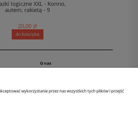
zki logiczne XXL - Konno,
Logi-Mix nr 77
autem, rakietą - 9
20,00 zł
11,00 zł
do koszyka
do koszyka
O nas
ne
Kontakt i dane firmy
ki
Dyplomy i podziękowania
aniu
O firmie
kceptować wykorzystanie przez nas wszystkich tych plików i przejść
Logi na Youtube
a
Logi na Amazon
ki
Logi na FB
Logi na Insta
l:
redakcja@lamiglowki.net