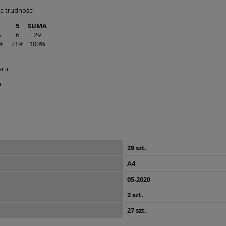
a trudności
5
SUMA
6
6
29
%
21%
100%
aru
0
29 szt.
A4
05-2020
2 szt.
27 szt.