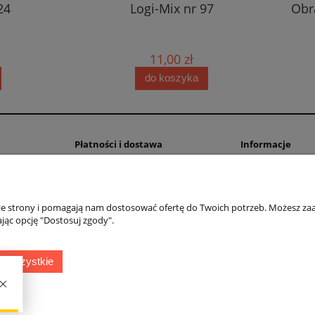
24
Logi-Mix nr 97
Obra
11,00 zł
do koszyka
Płatności i dostawa
Informacje
Formy płatności
Paczka - Mix Onli
Prenumerata
Publikuj łamigłów
Czas i koszty dostawy
Pomoc w rozwiąz
nie strony i pomagają nam dostosować ofertę do Twoich potrzeb. Możesz zaa
jąc opcję "Dostosuj zgody".
Czas realizacji zamówienia
Blog
Obrazek ze zdjęci
Haftuj Logi obraz
j wszystkie
1-682 Warszawa, woj. mazowieckie || NIP: 1180565401 || tel.
694 638 576
mai