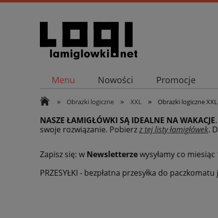
Menu
Nowości
Promocje
»
»
»
Obrazki logiczne
XXL
Obrazki logiczne XXL 
NASZE ŁAMIGŁÓWKI SĄ IDEALNE NA WAKACJE
swoje rozwiązanie. Pobierz
z tej listy łamigłówek
.
D
Zapisz się: w
Newsletterze
wysyłamy co miesiąc
PRZESYŁKI - bezpłatna przesyłka do paczkomatu j