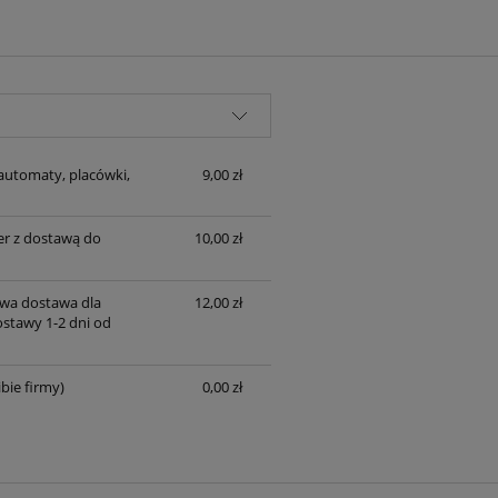
automaty, placówki,
9,00 zł
er z dostawą do
10,00 zł
wa dostawa dla
12,00 zł
ostawy 1-2 dni od
bie firmy)
0,00 zł