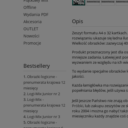
Piątkowy Mix
Offline
Wydania PDF
Opis
Akcesoria
OUTLET
Zeszyt formatu A4 o 32 kartkach.
Nowości
rozwiązaniu ukazuje się ładna il
Promocje
Wielkość obrazków: zazwyczaj 40
Produkt przeznaczony jest dla os
mniejsze zadania. Łatwiej jest p
wyzwaniem ze względu na ich wie
Bestsellery
To wydanie specjalne obrazków lo
jakości.
Obrazki logiczne -
prenumerata krajowa 12
Każda łamigłówka ma rozwiązanie,
miesięcy
popełniania błędów, jeśli używa 
Logi-Mix Junior nr 2
Logi-Mix -
Jeśli jeszcze Państwo nie znają 
prenumerata krajowa 12
Próbki
, lub zakupu zeszytów ze
roku 2004 i można go nabyć takż
miesięcy
miesięczniku każdy znajdzie coś dl
Logi-Mix Junior nr 3
Obrazki logiczne -