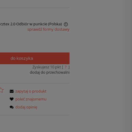
ocztex 2.0 Odbiór w punkcie
(Polska)
sprawdź formy dostawy
do koszyka
Zyskujesz
10
pkt [
?
]
dodaj do przechowalni
zapytaj o produkt
poleć znajomemu
dodaj opinię