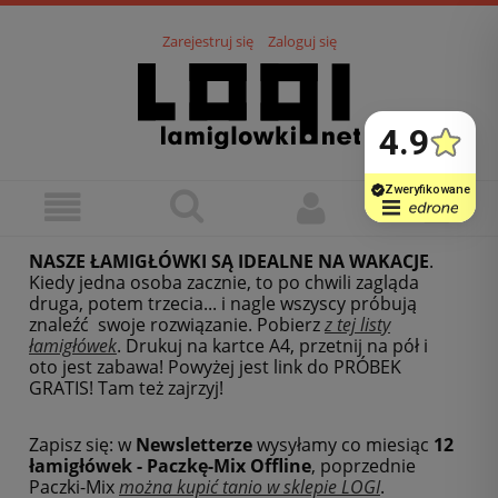
Zarejestruj się
Zaloguj się
NASZE ŁAMIGŁÓWKI SĄ IDEALNE NA WAKACJE
.
Kiedy jedna osoba zacznie, to po chwili zagląda
druga, potem trzecia... i nagle wszyscy próbują
znaleźć swoje rozwiązanie. Pobierz
z tej listy
łamigłówek
.
Drukuj na kartce A4, przetnij na pół i
oto jest zabawa! Powyżej jest link do PRÓBEK
GRATIS! Tam też zajrzyj!
Zapisz się: w
Newsletterze
wysyłamy co miesiąc
12
łamigłówek - Paczkę-Mix Offline
, poprzednie
Paczki-Mix
można kupić tanio w sklepie LOGI
.