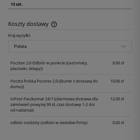
13 szt.
Koszty dostawy
Kraj wysyłki:
Pocztex 2.0 Odbiór w punkcie
((automaty,
9,00 zł
placówki, sklepy))
Poczta Polska Pocztex 2.0
((kurier z dostawą do
10,00 zł
domu))
InPost Paczkomat 24/7
((darmowa dostawa dla
12,00 zł
zamówień powyżej 99 zł, czas dostawy 1-2 dni
od nadania))
odbiór osobisty
(odbiór w siedzibie firmy)
0,00 zł