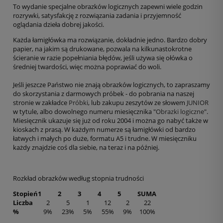
To wydanie specjalne obrazków logicznych zapewni wiele godzin
rozrywki, satysfakcję z rozwiązania zadania i przyjemność
oglądania dzieła dobrej jakości.
Każda łamigłówka ma rozwiązanie, dokładnie jedno. Bardzo dobry
papier, na jakim są drukowane, pozwala na kilkunastokrotne
ścieranie w razie popełniania błędów, jeśli używa się ołówka o
średniej twardości, więc można poprawiać do woli.
Jeśli jeszcze Państwo nie znają obrazków logicznych, to zapraszamy
do skorzystania z darmowych próbek - do pobrania na naszej
stronie w zakładce
Próbki
, lub zakupu zeszytów ze słowem
JUNIOR
w tytule, albo dowolnego numeru miesięcznika "
Obrazki logiczne
".
Miesięcznik ukazuje się już od roku 2004 i można go nabyć także w
kioskach z prasą. W każdym numerze są łamigłówki od bardzo
łatwych i małych po duże, formatu A5 i trudne. W miesięczniku
każdy znajdzie coś dla siebie, na teraz i na później.
Rozkład obrazków według stopnia trudności
Stopień
1
2
3
4
5
SUMA
Liczba
2
5
1
12
2
22
%
9%
23%
5%
55%
9%
100%