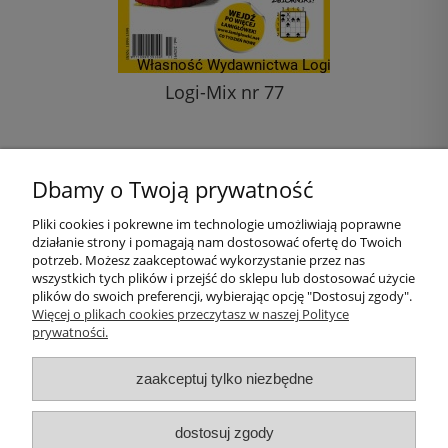
Logi-Mix nr 77
11,00 zł
Dbamy o Twoją prywatność
do koszyka
Pliki cookies i pokrewne im technologie umożliwiają poprawne
działanie strony i pomagają nam dostosować ofertę do Twoich
Pomoc
potrzeb. Możesz zaakceptować wykorzystanie przez nas
wszystkich tych plików i przejść do sklepu lub dostosować użycie
plików do swoich preferencji, wybierając opcję "Dostosuj zgody".
Moje konto
Więcej o plikach cookies przeczytasz w naszej Polityce
prywatności.
Płatności i dostawa
zaakceptuj tylko niezbędne
Informacje
dostosuj zgody