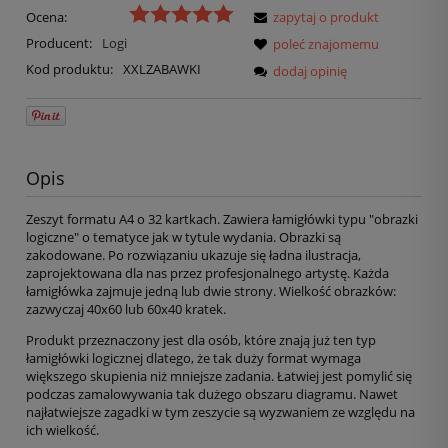
Ocena:
zapytaj o produkt
Producent:
Logi
poleć znajomemu
Kod produktu:
XXLZABAWKI
dodaj opinię
Opis
Zeszyt formatu A4 o 32 kartkach. Zawiera łamigłówki typu "obrazki
logiczne" o tematyce jak w tytule wydania. Obrazki są
zakodowane. Po rozwiązaniu ukazuje się ładna ilustracja,
zaprojektowana dla nas przez profesjonalnego artystę. Każda
łamigłówka zajmuje jedną lub dwie strony. Wielkość obrazków:
zazwyczaj 40x60 lub 60x40 kratek.
Produkt przeznaczony jest dla osób, które znają już ten typ
łamigłówki logicznej dlatego, że tak duży format wymaga
większego skupienia niż mniejsze zadania. Łatwiej jest pomylić się
podczas zamalowywania tak dużego obszaru diagramu. Nawet
najłatwiejsze zagadki w tym zeszycie są wyzwaniem ze względu na
ich wielkość.