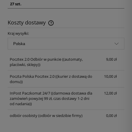
27 szt.
Koszty dostawy
Kraj wysyłki:
Pocztex 2.0 Odbiór w punkcie
((automaty,
9,00 zł
placówki, sklepy))
Poczta Polska Pocztex 2.0
((kurier z dostawą do
10,00 zł
domu))
InPost Paczkomat 24/7
((darmowa dostawa dla
12,00 zł
zamówień powyżej 99 zł, czas dostawy 1-2 dni
od nadania))
odbiór osobisty
(odbiór w siedzibie firmy)
0,00 zł