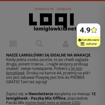
Zarejestruj się
Zaloguj się
NASZE ŁAMIGŁÓWKI SĄ IDEALNE NA WAKACJE
.
Kiedy jedna osoba zacznie, to po chwili zagląda
druga, potem trzecia... i nagle wszyscy próbują
znaleźć swoje rozwiązanie. Pobierz
z tej listy
łamigłówek
.
Drukuj na kartce A4, przetnij na pół i
oto jest zabawa! Powyżej jest link do PRÓBEK
GRATIS! Tam też zajrzyj!
Zapisz się: w
Newsletterze
wysyłamy co miesiąc
12
łamigłówek - Paczkę-Mix Offline
, poprzednie
Paczki-Mix
można kupić tanio w sklepie LOGI
.