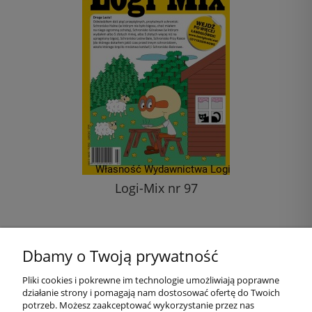
Logi-Mix nr 97
11,00 zł
Dbamy o Twoją prywatność
do koszyka
Pliki cookies i pokrewne im technologie umożliwiają poprawne
działanie strony i pomagają nam dostosować ofertę do Twoich
Pomoc
potrzeb. Możesz zaakceptować wykorzystanie przez nas