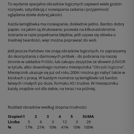
To wydanie specjalne obrazków logicznych zapewni wiele godzin
rozrywki, satysfakcję z rozwiązania zadania i przyjemność
oglądania dzieła dobrej jakości.
Każda łamigłówka ma rozwiązanie, dokładnie jedno. Bardzo dobry
papier, na jakim są drukowane, pozwala na kilkunastokrotne
ścieranie w razie popełniania błędów, jeśli używa się ołówka o
średniej twardości, więc można poprawiać do woli.
Jeśli jeszcze Państwo nie znają obrazków logicznych, to zapraszamy
do skorzystania z darmowych próbek - do pobrania na naszej
stronie w zakładce
Próbki
, lub zakupu zeszytów ze słowem
JUNIOR
w tytule, albo dowolnego numeru miesięcznika "
Obrazki logiczne
".
Miesięcznik ukazuje się już od roku 2004 i można go nabyć także w
kioskach z prasą. W każdym numerze są łamigłówki od bardzo
łatwych i małych po duże, formatu A5 i trudne. W miesięczniku
każdy znajdzie coś dla siebie, na teraz i na później.
Rozkład obrazków według stopnia trudności
Stopień
1
2
3
4
5
SUMA
Liczba
5
6
3
12
3
29
%
17%
21%
10%
41%
10%
100%