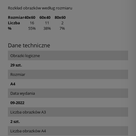
Rozkład obrazków według rozmiaru
Rozmiar
40x60
60x40
80x60
Liczba
16
11
2
%
55%
38%
7%
Dane techniczne
Obrazki logiczne
29 szt.
Rozmiar
A4
Data wydania
09-2022
Liczba obrazków A3
2 szt.
Liczba obrazków A4