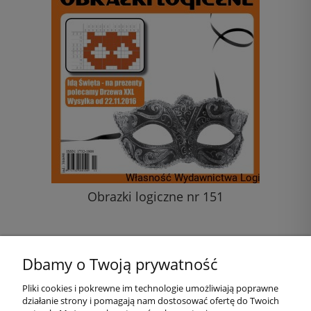
ą -
Obrazki logiczne nr 151
10,00 zł
Dbamy o Twoją prywatność
do koszyka
Pliki cookies i pokrewne im technologie umożliwiają poprawne
działanie strony i pomagają nam dostosować ofertę do Twoich
Pomoc