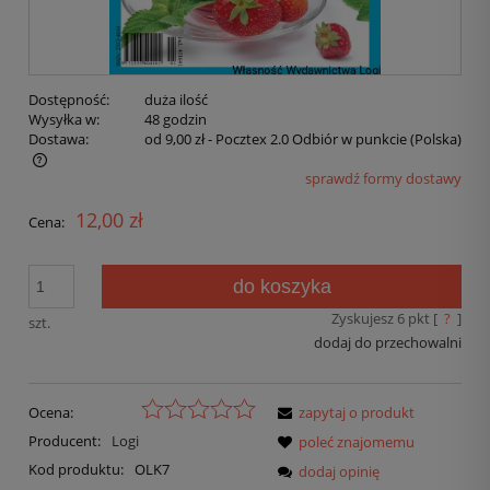
Dostępność:
duża ilość
Wysyłka w:
48 godzin
Dostawa:
od 9,00 zł
- Pocztex 2.0 Odbiór w punkcie
(Polska)
sprawdź formy dostawy
12,00 zł
Cena:
do koszyka
Zyskujesz
6
pkt [
?
]
szt.
dodaj do przechowalni
Ocena:
zapytaj o produkt
Producent:
Logi
poleć znajomemu
Kod produktu:
OLK7
dodaj opinię