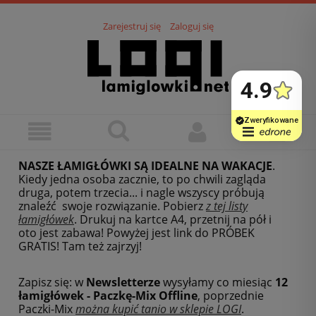
Zarejestruj się
Zaloguj się
NASZE ŁAMIGŁÓWKI SĄ IDEALNE NA WAKACJE
.
Kiedy jedna osoba zacznie, to po chwili zagląda
druga, potem trzecia... i nagle wszyscy próbują
znaleźć swoje rozwiązanie. Pobierz
z tej listy
łamigłówek
.
Drukuj na kartce A4, przetnij na pół i
oto jest zabawa! Powyżej jest link do PRÓBEK
GRATIS! Tam też zajrzyj!
Zapisz się: w
Newsletterze
wysyłamy co miesiąc
12
łamigłówek - Paczkę-Mix Offline
, poprzednie
Paczki-Mix
można kupić tanio w sklepie LOGI
.