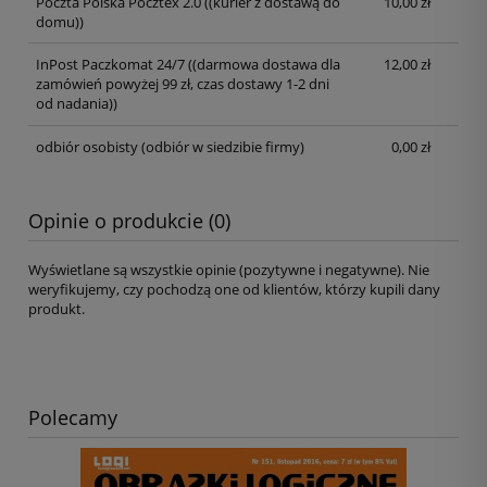
Poczta Polska Pocztex 2.0
((kurier z dostawą do
10,00 zł
domu))
InPost Paczkomat 24/7
((darmowa dostawa dla
12,00 zł
zamówień powyżej 99 zł, czas dostawy 1-2 dni
od nadania))
odbiór osobisty
(odbiór w siedzibie firmy)
0,00 zł
Opinie o produkcie (0)
Wyświetlane są wszystkie opinie (pozytywne i negatywne). Nie
weryfikujemy, czy pochodzą one od klientów, którzy kupili dany
produkt.
Polecamy