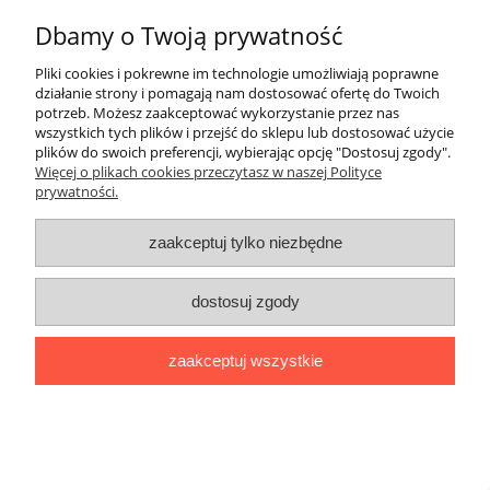
20,00 zł
Dbamy o Twoją prywatność
do koszyka
Pliki cookies i pokrewne im technologie umożliwiają poprawne
działanie strony i pomagają nam dostosować ofertę do Twoich
Pomoc
potrzeb. Możesz zaakceptować wykorzystanie przez nas
wszystkich tych plików i przejść do sklepu lub dostosować użycie
plików do swoich preferencji, wybierając opcję "Dostosuj zgody".
Moje konto
Więcej o plikach cookies przeczytasz w naszej Polityce
prywatności.
Płatności i dostawa
zaakceptuj tylko niezbędne
Informacje
dostosuj zgody
O nas
zaakceptuj wszystkie
Logi
|| ul. Kiwerska 27, 01-682 Warszawa, woj. mazowieckie ||
NIP: 1180565401 || tel.
694 638 576
mail:
redakcja@lamiglowki.net
pokaż pełną wersję strony
Sklep internetowy Shoper.pl