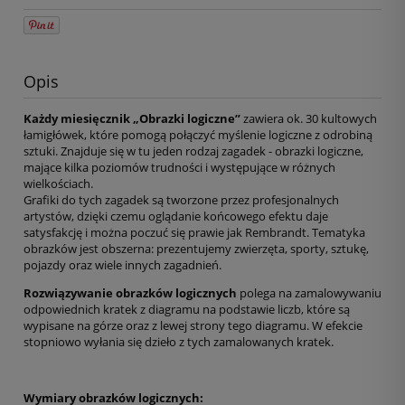
Opis
Każdy miesięcznik „Obrazki logiczne”
zawiera ok. 30 kultowych
łamigłówek, które pomogą połączyć myślenie logiczne z odrobiną
sztuki. Znajduje się w tu jeden rodzaj zagadek - obrazki logiczne,
mające kilka poziomów trudności i występujące w różnych
wielkościach.
Grafiki do tych zagadek są tworzone przez profesjonalnych
artystów, dzięki czemu oglądanie końcowego efektu daje
satysfakcję i można poczuć się prawie jak Rembrandt. Tematyka
obrazków jest obszerna: prezentujemy zwierzęta, sporty, sztukę,
pojazdy oraz wiele innych zagadnień.
Rozwiązywanie obrazków logicznych
polega na zamalowywaniu
odpowiednich kratek z diagramu na podstawie liczb, które są
wypisane na górze oraz z lewej strony tego diagramu. W efekcie
stopniowo wyłania się dzieło z tych zamalowanych kratek.
Wymiary obrazków logicznych: