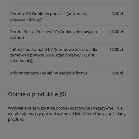
Pocztex 2.0 Odbiór w punkcie
((automaty,
9,00 zł
placówki, sklepy))
Poczta Polska Pocztex 2.0
((kurier z dostawą do
10,00 zł
domu))
InPost Paczkomat 24/7
((darmowa dostawa dla
12,00 zł
zamówień powyżej 99 zł, czas dostawy 1-2 dni
od nadania))
odbiór osobisty
(odbiór w siedzibie firmy)
0,00 zł
Opinie o produkcie (0)
Wyświetlane są wszystkie opinie (pozytywne i negatywne). Nie
weryfikujemy, czy pochodzą one od klientów, którzy kupili dany
produkt.