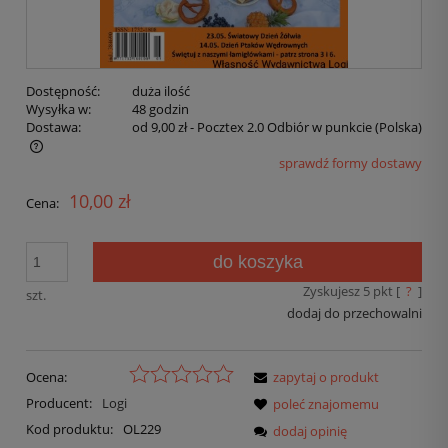
Dostępność:
duża ilość
Wysyłka w:
48 godzin
Dostawa:
od 9,00 zł
- Pocztex 2.0 Odbiór w punkcie
(Polska)
sprawdź formy dostawy
10,00 zł
Cena:
do koszyka
Zyskujesz
5
pkt [
?
]
szt.
dodaj do przechowalni
Ocena:
zapytaj o produkt
Producent:
Logi
poleć znajomemu
Kod produktu:
OL229
dodaj opinię