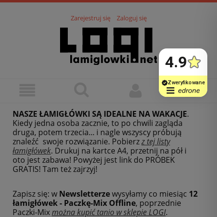
Zarejestruj się
Zaloguj się
NASZE ŁAMIGŁÓWKI SĄ IDEALNE NA WAKACJE
.
Kiedy jedna osoba zacznie, to po chwili zagląda
druga, potem trzecia... i nagle wszyscy próbują
znaleźć swoje rozwiązanie. Pobierz
z tej listy
łamigłówek
.
Drukuj na kartce A4, przetnij na pół i
oto jest zabawa! Powyżej jest link do PRÓBEK
GRATIS! Tam też zajrzyj!
Zapisz się: w
Newsletterze
wysyłamy co miesiąc
12
łamigłówek - Paczkę-Mix Offline
, poprzednie
Paczki-Mix
można kupić tanio w sklepie LOGI
.