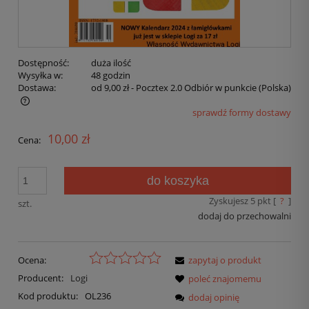
Dostępność:
duża ilość
Wysyłka w:
48 godzin
Dostawa:
od 9,00 zł
- Pocztex 2.0 Odbiór w punkcie
(Polska)
sprawdź formy dostawy
10,00 zł
Cena:
do koszyka
Zyskujesz
5
pkt [
?
]
szt.
dodaj do przechowalni
Ocena:
zapytaj o produkt
Producent:
Logi
poleć znajomemu
Kod produktu:
OL236
dodaj opinię