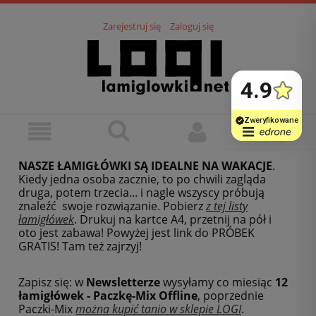
Zarejestruj się
Zaloguj się
NASZE ŁAMIGŁÓWKI SĄ IDEALNE NA WAKACJE
.
Kiedy jedna osoba zacznie, to po chwili zagląda
druga, potem trzecia... i nagle wszyscy próbują
znaleźć swoje rozwiązanie. Pobierz
z tej listy
łamigłówek
.
Drukuj na kartce A4, przetnij na pół i
oto jest zabawa! Powyżej jest link do PRÓBEK
GRATIS! Tam też zajrzyj!
Zapisz się: w
Newsletterze
wysyłamy co miesiąc
12
łamigłówek - Paczkę-Mix Offline
, poprzednie
Paczki-Mix
można kupić tanio w sklepie LOGI
.