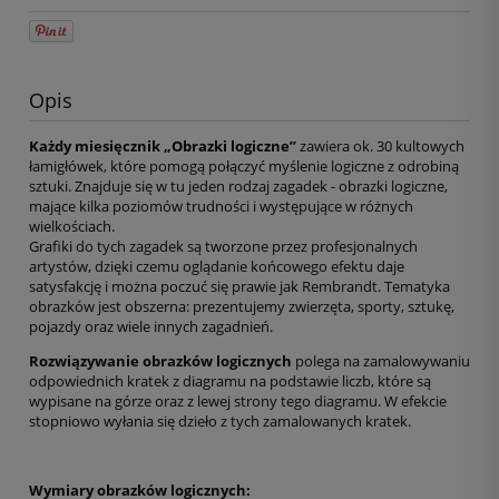
Opis
Każdy miesięcznik „Obrazki logiczne”
zawiera ok. 30 kultowych
łamigłówek, które pomogą połączyć myślenie logiczne z odrobiną
sztuki. Znajduje się w tu jeden rodzaj zagadek - obrazki logiczne,
mające kilka poziomów trudności i występujące w różnych
wielkościach.
Grafiki do tych zagadek są tworzone przez profesjonalnych
artystów, dzięki czemu oglądanie końcowego efektu daje
satysfakcję i można poczuć się prawie jak Rembrandt. Tematyka
obrazków jest obszerna: prezentujemy zwierzęta, sporty, sztukę,
pojazdy oraz wiele innych zagadnień.
Rozwiązywanie obrazków logicznych
polega na zamalowywaniu
odpowiednich kratek z diagramu na podstawie liczb, które są
wypisane na górze oraz z lewej strony tego diagramu. W efekcie
stopniowo wyłania się dzieło z tych zamalowanych kratek.
Wymiary obrazków logicznych: