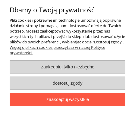
11,00 zł
Dbamy o Twoją prywatność
do koszyka
Pliki cookies i pokrewne im technologie umożliwiają poprawne
działanie strony i pomagają nam dostosować ofertę do Twoich
Pomoc
potrzeb. Możesz zaakceptować wykorzystanie przez nas
wszystkich tych plików i przejść do sklepu lub dostosować użycie
plików do swoich preferencji, wybierając opcję "Dostosuj zgody".
Moje konto
Więcej o plikach cookies przeczytasz w naszej Polityce
prywatności.
Płatności i dostawa
zaakceptuj tylko niezbędne
Informacje
dostosuj zgody
O nas
zaakceptuj wszystkie
Logi
|| ul. Kiwerska 27, 01-682 Warszawa, woj. mazowieckie ||
NIP: 1180565401 || tel.
694 638 576
mail:
redakcja@lamiglowki.net
pokaż pełną wersję strony
Sklep internetowy Shoper.pl