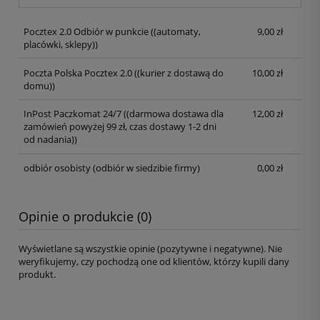
Pocztex 2.0 Odbiór w punkcie
((automaty,
9,00 zł
placówki, sklepy))
Poczta Polska Pocztex 2.0
((kurier z dostawą do
10,00 zł
domu))
InPost Paczkomat 24/7
((darmowa dostawa dla
12,00 zł
zamówień powyżej 99 zł, czas dostawy 1-2 dni
od nadania))
odbiór osobisty
(odbiór w siedzibie firmy)
0,00 zł
Opinie o produkcie (0)
Wyświetlane są wszystkie opinie (pozytywne i negatywne). Nie
weryfikujemy, czy pochodzą one od klientów, którzy kupili dany
produkt.