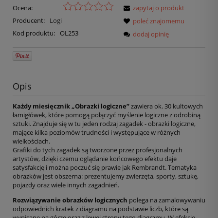
Ocena:
zapytaj o produkt
Producent:
Logi
poleć znajomemu
Kod produktu:
OL253
dodaj opinię
Opis
Każdy miesięcznik „Obrazki logiczne”
zawiera ok. 30 kultowych
łamigłówek, które pomogą połączyć myślenie logiczne z odrobiną
sztuki. Znajduje się w tu jeden rodzaj zagadek - obrazki logiczne,
mające kilka poziomów trudności i występujące w różnych
wielkościach.
Grafiki do tych zagadek są tworzone przez profesjonalnych
artystów, dzięki czemu oglądanie końcowego efektu daje
satysfakcję i można poczuć się prawie jak Rembrandt. Tematyka
obrazków jest obszerna: prezentujemy zwierzęta, sporty, sztukę,
pojazdy oraz wiele innych zagadnień.
Rozwiązywanie obrazków logicznych
polega na zamalowywaniu
odpowiednich kratek z diagramu na podstawie liczb, które są
wypisane na górze oraz z lewej strony tego diagramu. W efekcie