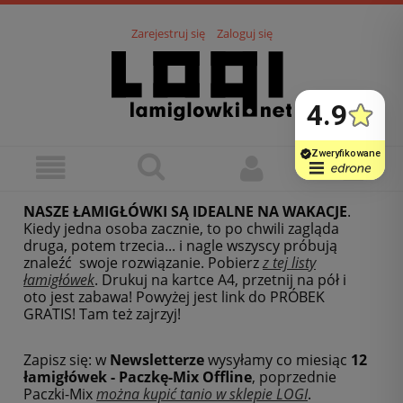
Zarejestruj się
Zaloguj się
NASZE ŁAMIGŁÓWKI SĄ IDEALNE NA WAKACJE
.
Kiedy jedna osoba zacznie, to po chwili zagląda
druga, potem trzecia... i nagle wszyscy próbują
znaleźć swoje rozwiązanie. Pobierz
z tej listy
łamigłówek
.
Drukuj na kartce A4, przetnij na pół i
oto jest zabawa! Powyżej jest link do PRÓBEK
GRATIS! Tam też zajrzyj!
Zapisz się: w
Newsletterze
wysyłamy co miesiąc
12
łamigłówek - Paczkę-Mix Offline
, poprzednie
Paczki-Mix
można kupić tanio w sklepie LOGI
.