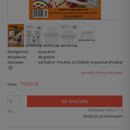
Dostępność:
duża ilość
Wysyłka w:
48 godzin
Dostawa:
od 9,00 zł
- Pocztex 2.0 Odbiór w punkcie
(Polska)
sprawdź formy dostawy
10,00 zł
Cena:
do koszyka
Zyskujesz
5
pkt [
?
]
szt.
dodaj do przechowalni