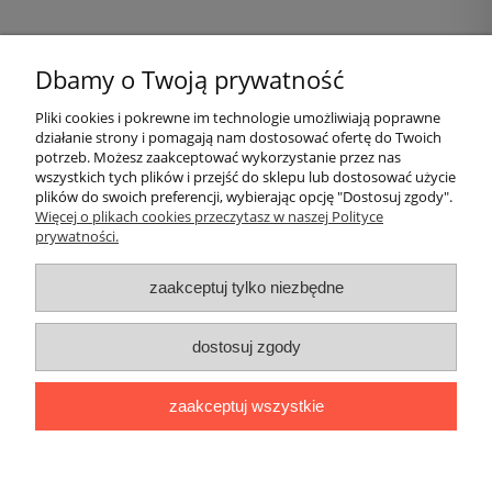
20,00 zł
Dbamy o Twoją prywatność
do koszyka
Pliki cookies i pokrewne im technologie umożliwiają poprawne
działanie strony i pomagają nam dostosować ofertę do Twoich
Pomoc
potrzeb. Możesz zaakceptować wykorzystanie przez nas
wszystkich tych plików i przejść do sklepu lub dostosować użycie
plików do swoich preferencji, wybierając opcję "Dostosuj zgody".
Moje konto
Więcej o plikach cookies przeczytasz w naszej Polityce
prywatności.
Płatności i dostawa
zaakceptuj tylko niezbędne
Informacje
dostosuj zgody
O nas
zaakceptuj wszystkie
Logi
|| ul. Kiwerska 27, 01-682 Warszawa, woj. mazowieckie ||
NIP: 1180565401 || tel.
694 638 576
mail:
redakcja@lamiglowki.net
pokaż pełną wersję strony