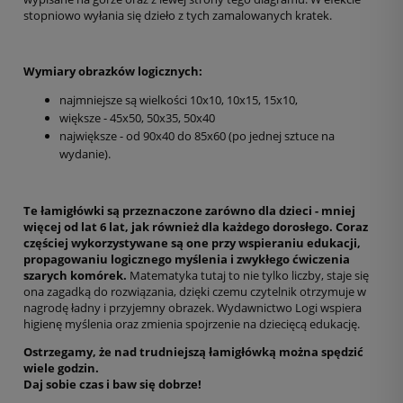
stopniowo wyłania się dzieło z tych zamalowanych kratek.
Wymiary obrazków logicznych:
najmniejsze są wielkości 10x10, 10x15, 15x10,
większe - 45x50, 50x35, 50x40
największe - od 90x40 do 85x60 (po jednej sztuce na
wydanie).
Te łamigłówki są przeznaczone zarówno dla dzieci - mniej
więcej od lat 6 lat, jak również dla każdego dorosłego. Coraz
częściej wykorzystywane są one przy wspieraniu edukacji,
propagowaniu logicznego myślenia i zwykłego ćwiczenia
szarych komórek.
Matematyka tutaj to nie tylko liczby, staje się
ona zagadką do rozwiązania, dzięki czemu czytelnik otrzymuje w
nagrodę ładny i przyjemny obrazek. Wydawnictwo Logi wspiera
higienę myślenia oraz zmienia spojrzenie na dziecięcą edukację.
Ostrzegamy, że nad trudniejszą łamigłówką można spędzić
wiele godzin.
Daj sobie czas i baw się dobrze!