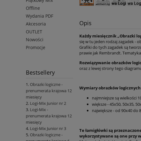
Piątkowy Mix
Offline
Wydania PDF
Opis
Akcesoria
OUTLET
Każdy miesięcznik „Obrazki lo
Nowości
się w tu jeden rodzaj zagadek - 
Grafiki do tych zagadek są tworz
Promocje
prawie jak Rembrandt. Tematyka 
Rozwiązywanie obrazków logi
oraz z lewej strony tego diagram
Bestsellery
Obrazki logiczne -
Wymiary obrazków logicznych
prenumerata krajowa 12
miesięcy
najmniejsze są wielkości 1
Logi-Mix Junior nr 2
większe - 45x50, 50x35, 50
Logi-Mix -
największe - od 90x40 do 8
prenumerata krajowa 12
miesięcy
Logi-Mix Junior nr 3
Te łamigłówki są przeznaczone 
Obrazki logiczne -
wykorzystywane są one przy w