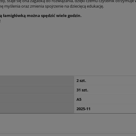
czby, staje się ona zagadką do rozwiązania, dzięki czemu czytelnik otrzymuj
 myślenia oraz zmienia spojrzenie na dziecięcą edukację.
zą łamigłówką można spędzić wiele godzin.
!
2 szt.
31 szt.
A5
2025-11