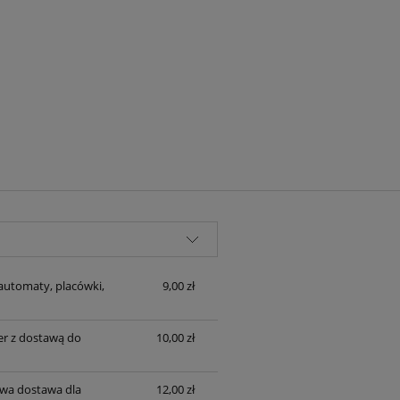
automaty, placówki,
9,00 zł
er z dostawą do
10,00 zł
wa dostawa dla
12,00 zł