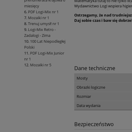
prenumerata krajowa 6
Matematyka tutaj to nie tylko li
Wydawnictwo Logi wspiera higienę
miesięcy
PDF Logi-Mix nr 1
Ostrzegamy, że nad trudniejs
Mozaiki nr 1
Daj sobie czas i baw się dobrze
Trenuj umysł! nr 1
Logi-Mix Retro -
Zadalogi - Zima
100 Lat Niepodległej
Polski
PDF Logi-Mix Junior
nr 1
Mozaiki nr 5
Dane techniczne
Mosty
Obrazki logiczne
Rozmiar
Data wydania
Bezpieczeństwo