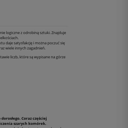
e logiczne z odrobiną sztuki. Znajduje
elkościach.
tu daje satysfakcję i można poczuć się
az wiele innych zagadnień.
wie liczb, które są wypisane na górze
 dorosłego. Coraz częściej
iczenia szarych komórek.