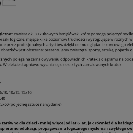
giczne”
zawiera ok. 30 kultowych łamigłówek, które pomogą połączyć myśleni
obrazki logiczne, mające kilka poziomów trudności i występujące w różnych wi
one przez profesjonalnych artystów, dzięki czemu oglądanie końcowego efek
obrazków jest obszerna: prezentujemy zwierzęta, sporty, sztukę, pojazdy or
cznych
polega na zamalowywaniu odpowiednich kratek z diagramu na podsta
u. W efekcie stopniowo wyłania się dzieło z tych zamalowanych kratek.
:
0x10, 10x15, 15x10,
x40
5x60 (po jednej sztuce na wydanie).
zarówno dla dzieci - mniej więcej od lat 6 lat, jak również dla każdego
spieraniu edukacji, propagowaniu logicznego myślenia i zwykłego ćw