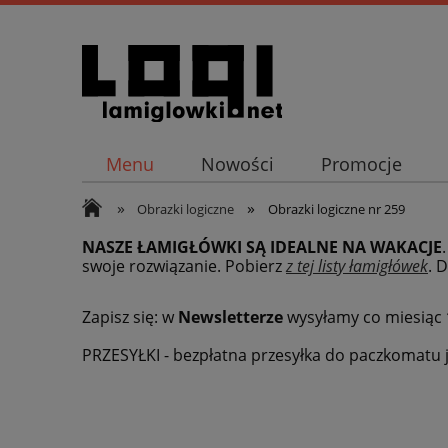
Menu
Nowości
Promocje
»
»
Obrazki logiczne
Obrazki logiczne nr 259
NASZE ŁAMIGŁÓWKI SĄ IDEALNE NA WAKACJE
swoje rozwiązanie. Pobierz
z tej listy łamigłówek
.
D
Zapisz się: w
Newsletterze
wysyłamy co miesiąc
PRZESYŁKI - bezpłatna przesyłka do paczkomatu j