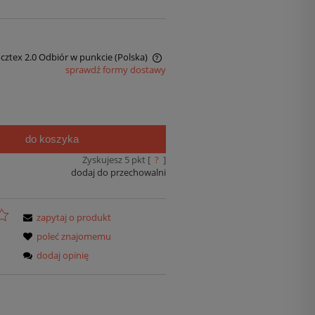
ocztex 2.0 Odbiór w punkcie
(Polska)
sprawdź formy dostawy
do koszyka
Zyskujesz
5
pkt [
?
]
dodaj do przechowalni
zapytaj o produkt
poleć znajomemu
dodaj opinię