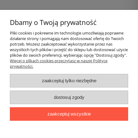
11,00 zł
Dbamy o Twoją prywatność
do koszyka
Pliki cookies i pokrewne im technologie umożliwiają poprawne
działanie strony i pomagają nam dostosować ofertę do Twoich
Pomoc
potrzeb. Możesz zaakceptować wykorzystanie przez nas
wszystkich tych plików i przejść do sklepu lub dostosować użycie
plików do swoich preferencji, wybierając opcję "Dostosuj zgody".
Moje konto
Więcej o plikach cookies przeczytasz w naszej Polityce
prywatności.
Płatności i dostawa
zaakceptuj tylko niezbędne
Informacje
dostosuj zgody
O nas
zaakceptuj wszystkie
Logi
|| ul. Kiwerska 27, 01-682 Warszawa, woj. mazowieckie ||
NIP: 1180565401 || tel.
694 638 576
mail:
redakcja@lamiglowki.net
pokaż pełną wersję strony