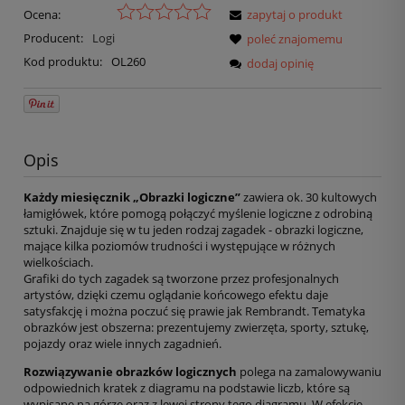
Ocena:
zapytaj o produkt
Producent:
Logi
poleć znajomemu
Kod produktu:
OL260
dodaj opinię
Opis
Każdy miesięcznik „Obrazki logiczne”
zawiera ok. 30 kultowych
łamigłówek, które pomogą połączyć myślenie logiczne z odrobiną
sztuki. Znajduje się w tu jeden rodzaj zagadek - obrazki logiczne,
mające kilka poziomów trudności i występujące w różnych
wielkościach.
Grafiki do tych zagadek są tworzone przez profesjonalnych
artystów, dzięki czemu oglądanie końcowego efektu daje
satysfakcję i można poczuć się prawie jak Rembrandt. Tematyka
obrazków jest obszerna: prezentujemy zwierzęta, sporty, sztukę,
pojazdy oraz wiele innych zagadnień.
Rozwiązywanie obrazków logicznych
polega na zamalowywaniu
odpowiednich kratek z diagramu na podstawie liczb, które są
wypisane na górze oraz z lewej strony tego diagramu. W efekcie