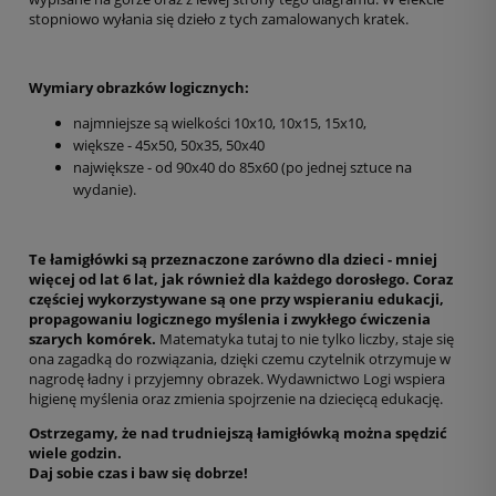
stopniowo wyłania się dzieło z tych zamalowanych kratek.
Wymiary obrazków logicznych:
najmniejsze są wielkości 10x10, 10x15, 15x10,
większe - 45x50, 50x35, 50x40
największe - od 90x40 do 85x60 (po jednej sztuce na
wydanie).
Te łamigłówki są przeznaczone zarówno dla dzieci - mniej
więcej od lat 6 lat, jak również dla każdego dorosłego. Coraz
częściej wykorzystywane są one przy wspieraniu edukacji,
propagowaniu logicznego myślenia i zwykłego ćwiczenia
szarych komórek.
Matematyka tutaj to nie tylko liczby, staje się
ona zagadką do rozwiązania, dzięki czemu czytelnik otrzymuje w
nagrodę ładny i przyjemny obrazek. Wydawnictwo Logi wspiera
higienę myślenia oraz zmienia spojrzenie na dziecięcą edukację.
Ostrzegamy, że nad trudniejszą łamigłówką można spędzić
wiele godzin.
Daj sobie czas i baw się dobrze!