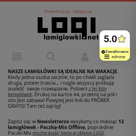
Zarejestruj się
Zaloguj się
NASZE ŁAMIGŁÓWKI SĄ IDEALNE NA WAKACJE
.
Kiedy jedna osoba zacznie, to po chwili zagląda
druga, potem trzecia... i nagle wszyscy próbują
znaleźć swoje rozwiązanie. Pobierz
z tej listy
łamigłówek
.
Drukuj na kartce A4, przetnij na pół i
oto jest zabawa! Powyżej jest link do PRÓBEK
GRATIS! Tam też zajrzyj!
Zapisz się: w
Newsletterze
wysyłamy co miesiąc
12
łamigłówek - Paczkę-Mix Offline
, poprzednie
Paczki-Mix
można kupić tanio w sklepie LOGI
.