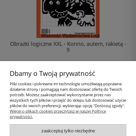
Obrazki logiczne XXL - Konno, autem, rakietą -
9
20,00 zł
Dbamy o Twoją prywatność
do koszyka
Pliki cookies i pokrewne im technologie umożliwiają poprawne
działanie strony i pomagają nam dostosować ofertę do Twoich
Pomoc
potrzeb. Możesz zaakceptować wykorzystanie przez nas
wszystkich tych plików i przejść do sklepu lub dostosować użycie
plików do swoich preferencji, wybierając opcję "Dostosuj zgody".
Moje konto
Więcej o plikach cookies przeczytasz w naszej Polityce
prywatności.
Płatności i dostawa
zaakceptuj tylko niezbędne