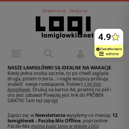
Zarejestruj się
Zaloguj się
NASZE ŁAMIGŁÓWKI SĄ IDEALNE NA WAKACJE
.
Kiedy jedna osoba zacznie, to po chwili zagląda
druga, potem trzecia... i nagle wszyscy próbują
znaleźć swoje rozwiązanie. Pobierz
z tej listy
łamigłówek
.
Drukuj na kartce A4, przetnij na pół i
oto jest zabawa! Powyżej jest link do PRÓBEK
GRATIS! Tam też zajrzyj!
Zapisz się: w
Newsletterze
wysyłamy co miesiąc
12
łamigłówek - Paczkę-Mix Offline
, poprzednie
Paczki-Mix
można kupić tanio w sklepie LOGI
.