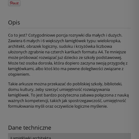
Opis
Co to jest? Cotygodniowe porcja rozrywki dla małych i dużych.
Zawiera 6 małych i 6 większych łamigłówek typu: wielokropka,
architekt, obrazek logiczny, sudoku i krzyżówka liczbowa
ułożonych zgrabnie na czterch kartkach formatu A4. Te mniejsze
może próbować rozwiązać już dziecko ze szkoły podstawowej.
Może też osoba dorosła, która dopiero zaczyna swoją przygodę z
łamigłówkami, albo ktoś kto ma pewne dolegliwości związane z
otępieniem.
Takie arkusze można przekazać do pobliskiej szkoły, biblioteki,
domu kultury, żeby szerzyć umiejętność rozwiązywania
łamigłówek. To jest bardzo pożyteczna zabawa połączona z nauką
ważnych kompetencji, takich jak spostrzegawczość, umiejętność
formułowania myśli oraz oczywiście logiczne myślenie.
Dane techniczne
Łamigłówki architekta