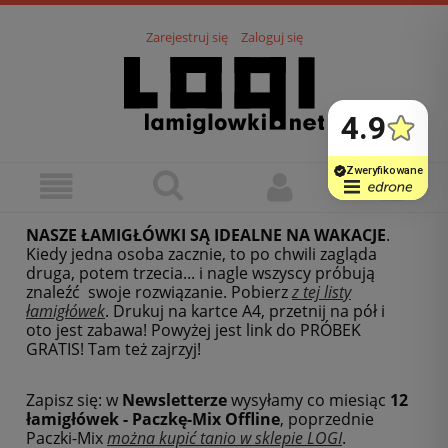
Zarejestruj się
Zaloguj się
NASZE ŁAMIGŁÓWKI SĄ IDEALNE NA WAKACJE
.
Kiedy jedna osoba zacznie, to po chwili zagląda
druga, potem trzecia... i nagle wszyscy próbują
znaleźć swoje rozwiązanie. Pobierz
z tej listy
łamigłówek
.
Drukuj na kartce A4, przetnij na pół i
oto jest zabawa! Powyżej jest link do PRÓBEK
GRATIS! Tam też zajrzyj!
Zapisz się: w
Newsletterze
wysyłamy co miesiąc
12
łamigłówek - Paczkę-Mix Offline
, poprzednie
Paczki-Mix
można kupić tanio w sklepie LOGI
.