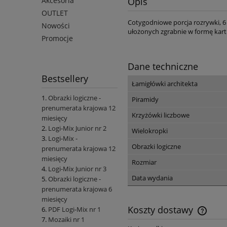
Opis
Akcesoria
OUTLET
Cotygodniowe porcja rozrywki, 6 
Nowości
ułożonych zgrabnie w formę kartk
Promocje
Dane techniczne
Bestsellery
Łamigłówki architekta
Obrazki logiczne -
Piramidy
prenumerata krajowa 12
Krzyżówki liczbowe
miesięcy
Logi-Mix Junior nr 2
Wielokropki
Logi-Mix -
Obrazki logiczne
prenumerata krajowa 12
miesięcy
Rozmiar
Logi-Mix Junior nr 3
Data wydania
Obrazki logiczne -
prenumerata krajowa 6
miesięcy
Koszty dostawy
PDF Logi-Mix nr 1
Mozaiki nr 1