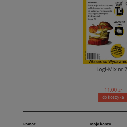
zki logiczne XXL - Kapelusze -
Logi-Mix nr 
27
20,00 zł
11,00 zł
do koszyka
do koszyka
Pomoc
Moje konto