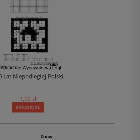
0 Lat Niepodległej Polski
Obrazki logiczne XXL -
autem, rakietą - 
1,00 zł
20,00 zł
do koszyka
do koszyka
O nas