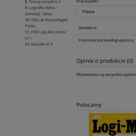
Kraj wysyłki:
Trenuj umysł! nr 1
Logi-Mix Retro -
Zadalogi - Zima
100 Lat Niepodległej
Polski
Bezpłatna
PDF Logi-Mix Junior
nr 1
Prenumerata
(według wyboru)
Mozaiki nr 5
Opinie o produkcie (0)
Wyświetlane są wszystkie opinie 
Polecamy