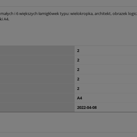
małych i 6 większych łamigłówek typu: wielokropka, architekt, obrazek logi
i A4.
2
2
2
2
2
A4
2022-04-08