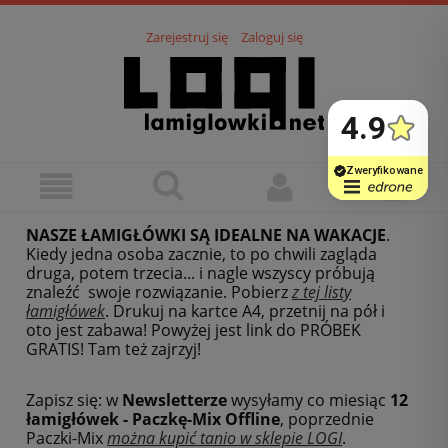
Zarejestruj się
Zaloguj się
NASZE ŁAMIGŁÓWKI SĄ IDEALNE NA WAKACJE
.
Kiedy jedna osoba zacznie, to po chwili zagląda
druga, potem trzecia... i nagle wszyscy próbują
znaleźć swoje rozwiązanie. Pobierz
z tej listy
łamigłówek
.
Drukuj na kartce A4, przetnij na pół i
oto jest zabawa! Powyżej jest link do PRÓBEK
GRATIS! Tam też zajrzyj!
Zapisz się: w
Newsletterze
wysyłamy co miesiąc
12
łamigłówek - Paczkę-Mix Offline
, poprzednie
Paczki-Mix
można kupić tanio w sklepie LOGI
.