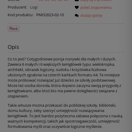
Producent:
Logi
poleć znajomemu
Kod produktu:
PMO2023-02-10
dodaj opinię
Opis
Co to jest? Cotygodniowe porcja rozrywki dla małych i dużych.
Zawiera 6 małych i 6 większych łamigłówek typu: wielokropka,
architekt, obrazek logiczny, sudoku i krzyżówka liczbowa
ułożonych zgrabnie na czterch kartkach formatu A4. Te mniejsze
może próbować rozwiązać już dziecko ze szkoły podstawowej.
Może też osoba dorosła, która dopiero zaczyna swoją przygodę z
łamigłówkami, albo ktoś kto ma pewne dolegliwości związane z
otępieniem.
Takie arkusze można przekazać do pobliskiej szkoły, biblioteki,
domu kultury, żeby szerzyć umiejętność rozwiązywania
łamigłówek. To jest bardzo pożyteczna zabawa połączona z nauką
ważnych kompetencji, takich jak spostrzegawczość, umiejętność
formułowania myśli oraz oczywiście logiczne myślenie.