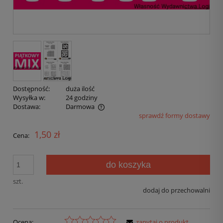
Dostępność:
duża ilość
Wysyłka w:
24 godziny
Dostawa:
Darmowa
sprawdź formy dostawy
1,50 zł
Cena:
do koszyka
szt.
dodaj do przechowalni
Ocena:
zapytaj o produkt