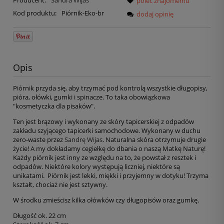
Producent:
Sandra Wijas
poleć znajomemu
Kod produktu:
Piórnik-Eko-br
dodaj opinię
Opis
Piórnik przyda się, aby trzymać pod kontrolą wszystkie długopisy,
pióra, ołówki, gumki i spinacze. To taka obowiązkowa
"kosmetyczka dla pisaków".
Ten jest brązowy i wykonany ze skóry tapicerskiej z odpadów
zakładu szyjącego tapicerki samochodowe. Wykonany w duchu
zero-waste przez
Sandrę Wijas
. Naturalna skóra otrzymuje drugie
życie! A my dokładamy cegiełkę do dbania o naszą Matkę Naturę!
Każdy piórnik jest inny ze względu na to, że powstał z resztek i
odpadów. Niektóre kolory występują liczniej, niektóre są
unikatami. Piórnik jest lekki, miękki i przyjemny w dotyku! Trzyma
kształt, chociaż nie jest sztywny.
W środku zmieścisz kilka ołówków czy długopisów oraz gumkę.
Długość ok. 22 cm