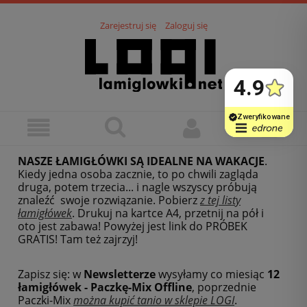
Zarejestruj się
Zaloguj się
NASZE ŁAMIGŁÓWKI SĄ IDEALNE NA WAKACJE
.
Kiedy jedna osoba zacznie, to po chwili zagląda
druga, potem trzecia... i nagle wszyscy próbują
znaleźć swoje rozwiązanie. Pobierz
z tej listy
łamigłówek
.
Drukuj na kartce A4, przetnij na pół i
oto jest zabawa! Powyżej jest link do PRÓBEK
GRATIS! Tam też zajrzyj!
Zapisz się: w
Newsletterze
wysyłamy co miesiąc
12
łamigłówek - Paczkę-Mix Offline
, poprzednie
Paczki-Mix
można kupić tanio w sklepie LOGI
.