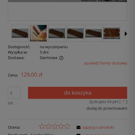
Dostępność:
na wyczerpaniu
Wysyłka w:
5 dni
Dostawa:
Darmowa
sprawdź formy dostawy
129,00 zł
Cena:
do koszyka
Zyskujesz
64
pkt [
?
]
szt.
dodaj do przechowalni
Ocena:
zapytaj o produkt