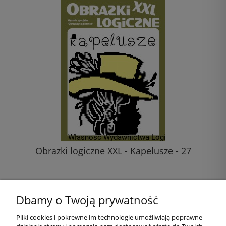
Obrazki logiczne XXL - Kapelusze - 27
20,00 zł
Dbamy o Twoją prywatność
do koszyka
Pliki cookies i pokrewne im technologie umożliwiają poprawne