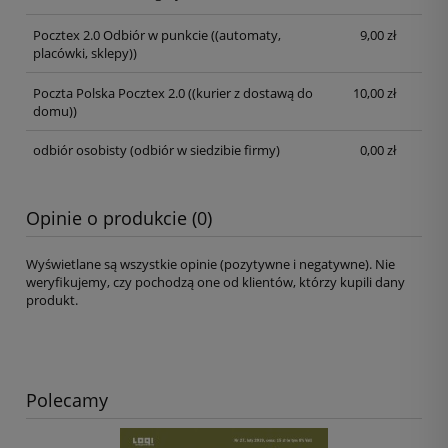
Pocztex 2.0 Odbiór w punkcie
((automaty,
9,00 zł
placówki, sklepy))
Poczta Polska Pocztex 2.0
((kurier z dostawą do
10,00 zł
domu))
odbiór osobisty
(odbiór w siedzibie firmy)
0,00 zł
Opinie o produkcie (0)
Wyświetlane są wszystkie opinie (pozytywne i negatywne). Nie
weryfikujemy, czy pochodzą one od klientów, którzy kupili dany
produkt.
Polecamy