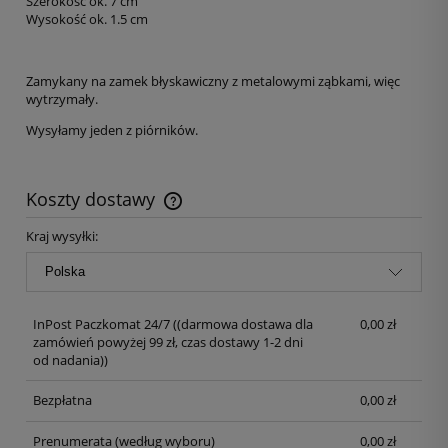
Szerokość ok. 7 cm
Wysokość ok. 1.5 cm
Zamykany na zamek błyskawiczny z metalowymi ząbkami, więc
wytrzymały.
Wysyłamy jeden z piórników.
Koszty dostawy
Kraj wysyłki:
InPost Paczkomat 24/7
((darmowa dostawa dla
0,00 zł
zamówień powyżej 99 zł, czas dostawy 1-2 dni
od nadania))
Bezpłatna
0,00 zł
Prenumerata
(według wyboru)
0,00 zł