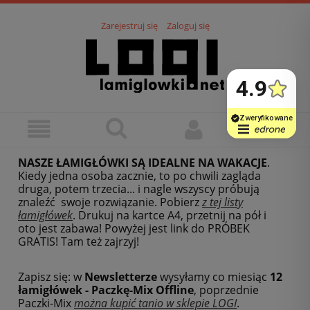
Zarejestruj się
Zaloguj się
NASZE ŁAMIGŁÓWKI SĄ IDEALNE NA WAKACJE
.
Kiedy jedna osoba zacznie, to po chwili zagląda
druga, potem trzecia... i nagle wszyscy próbują
znaleźć swoje rozwiązanie. Pobierz
z tej listy
łamigłówek
.
Drukuj na kartce A4, przetnij na pół i
oto jest zabawa! Powyżej jest link do PRÓBEK
GRATIS! Tam też zajrzyj!
Zapisz się: w
Newsletterze
wysyłamy co miesiąc
12
łamigłówek - Paczkę-Mix Offline
, poprzednie
Paczki-Mix
można kupić tanio w sklepie LOGI
.