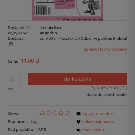
Dostępność:
średnia ilość
Wysyłka w:
48 godzin
Dostawa:
od 9,00 zł
- Pocztex 2.0 Odbiór w punkcie
(Polska)
sprawdź formy dostawy
11,00 zł
Cena:
do koszyka
Zyskujesz
5
pkt [
?
]
szt.
dodaj do przechowalni
Ocena:
zapytaj o produkt
Producent:
Logi
poleć znajomemu
Kod produktu:
TU10
dodaj opinię