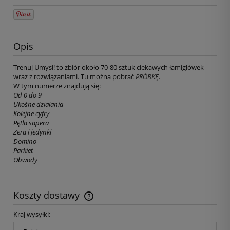
Opis
Trenuj Umysł! to zbiór około 70-80 sztuk ciekawych łamigłówek
wraz z rozwiązaniami. Tu można pobrać
PRÓBKĘ
.
W tym numerze znajdują się:
Od 0 do 9
Ukośne działania
Kolejne cyfry
Pętla sapera
Zera i jedynki
Domino
Parkiet
Obwody
Koszty dostawy
Kraj wysyłki: