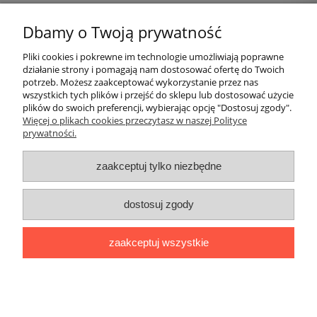
20,00 zł
Dbamy o Twoją prywatność
do koszyka
Pliki cookies i pokrewne im technologie umożliwiają poprawne
działanie strony i pomagają nam dostosować ofertę do Twoich
Pomoc
potrzeb. Możesz zaakceptować wykorzystanie przez nas
wszystkich tych plików i przejść do sklepu lub dostosować użycie
plików do swoich preferencji, wybierając opcję "Dostosuj zgody".
Moje konto
Więcej o plikach cookies przeczytasz w naszej Polityce
prywatności.
Płatności i dostawa
zaakceptuj tylko niezbędne
Informacje
dostosuj zgody
O nas
zaakceptuj wszystkie
Logi
|| ul. Kiwerska 27, 01-682 Warszawa, woj. mazowieckie ||
NIP: 1180565401 || tel.
694 638 576
mail:
redakcja@lamiglowki.net
pokaż pełną wersję strony
Sklep internetowy Shoper.pl