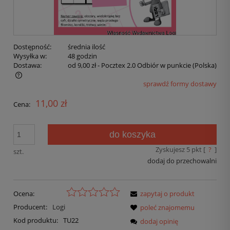
Dostępność:
średnia ilość
Wysyłka w:
48 godzin
Dostawa:
od 9,00 zł
- Pocztex 2.0 Odbiór w punkcie
(Polska)
sprawdź formy dostawy
11,00 zł
Cena:
do koszyka
Zyskujesz
5
pkt [
?
]
szt.
dodaj do przechowalni
Ocena:
zapytaj o produkt
Producent:
Logi
poleć znajomemu
Kod produktu:
TU22
dodaj opinię