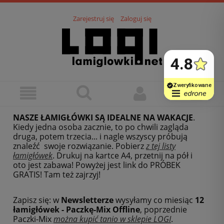
Zarejestruj się
Zaloguj się
NASZE ŁAMIGŁÓWKI SĄ IDEALNE NA WAKACJE
.
Kiedy jedna osoba zacznie, to po chwili zagląda
druga, potem trzecia... i nagle wszyscy próbują
znaleźć swoje rozwiązanie. Pobierz
z tej listy
łamigłówek
.
Drukuj na kartce A4, przetnij na pół i
oto jest zabawa! Powyżej jest link do PRÓBEK
GRATIS! Tam też zajrzyj!
Zapisz się: w
Newsletterze
wysyłamy co miesiąc
12
łamigłówek - Paczkę-Mix Offline
, poprzednie
Paczki-Mix
można kupić tanio w sklepie LOGI
.