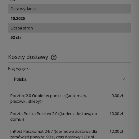
Data wydania
10.2025
Liczba stron
52 str.
Koszty dostawy
Kraj wysyłki:
Pocztex 2.0 Odbiór w punkcie
((automaty,
9,00 zł
placówki, sklepy))
Poczta Polska Pocztex 2.0
((kurier z dostawą do
10,00 zł
domu))
InPost Paczkomat 24/7
((darmowa dostawa dla
12,00 zł
zamówień powyżej 99 zł, czas dostawy 1-2 dni