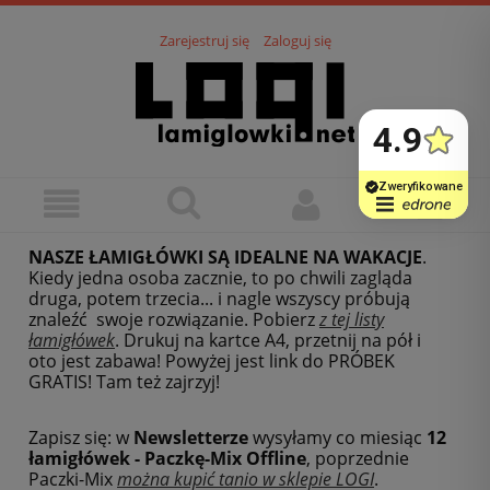
Zarejestruj się
Zaloguj się
NASZE ŁAMIGŁÓWKI SĄ IDEALNE NA WAKACJE
.
Kiedy jedna osoba zacznie, to po chwili zagląda
druga, potem trzecia... i nagle wszyscy próbują
znaleźć swoje rozwiązanie. Pobierz
z tej listy
łamigłówek
.
Drukuj na kartce A4, przetnij na pół i
oto jest zabawa! Powyżej jest link do PRÓBEK
GRATIS! Tam też zajrzyj!
Zapisz się: w
Newsletterze
wysyłamy co miesiąc
12
łamigłówek - Paczkę-Mix Offline
, poprzednie
Paczki-Mix
można kupić tanio w sklepie LOGI
.