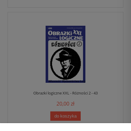
Obrazki logiczne XXL - Różności 2 - 43
20,00 zł
do koszyka