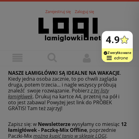
Zarejestruj się
Zaloguj się
NASZE ŁAMIGŁÓWKI SĄ IDEALNE NA WAKACJE
.
Kiedy jedna osoba zacznie, to po chwili zagląda
druga, potem trzecia... i nagle wszyscy próbują
znaleźć swoje rozwiązanie. Pobierz
z tej listy
łamigłówek
.
Drukuj na kartce A4, przetnij na pół i
oto jest zabawa! Powyżej jest link do PRÓBEK
GRATIS! Tam też zajrzyj!
Zapisz się: w
Newsletterze
wysyłamy co miesiąc
12
łamigłówek - Paczkę-Mix Offline
, poprzednie
Paczki-Mix
można kupić tanio w sklepie LOGI
.