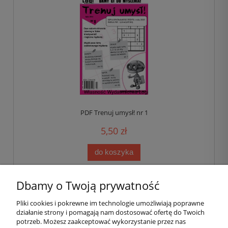
PDF Trenuj umysł! nr 1
5,50 zł
do koszyka
Dbamy o Twoją prywatność
«
1
2
»
Pliki cookies i pokrewne im technologie umożliwiają poprawne
działanie strony i pomagają nam dostosować ofertę do Twoich
Pomoc
potrzeb. Możesz zaakceptować wykorzystanie przez nas