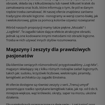
obrazek, składa się z kilkudziesięciu lub nawet kilkuset kratek do
zamalowania oraz liczb, które informują o tym, ile pól w danym
rzędzie trzeba zamalować. W naszej ofercie znajdziesz zarówno
tradycyjne obrazki logiczne - nonogramy w wersji czarno-białej, jak
i wielokolorowej, gdzie za pomocą kolorów ożywisz rozwiązanie!
Wśród naszych propozycji mamy także piękne „Mozaiki” i
„Logilinki”. Te zagadki także dają w efekcie atrakcyjne obrazki,
jednak są one kodowane innymi metodami niż obrazki logiczne.
Trzeba w nich używać innych stylów rozumowania.
Magazyny i zeszyty dla prawdziwych
pasjonatów
Dla klientów ceniących różnorodność przygotowaliśmy „Logi-Mix”,
magazyn składający się z kilku różnych rodzajów zadań logicznych,
takich jak: sudoku, krzyżówki liczbowe, wielokropki, piramidy,
łamigłówki architekta czy zagadki Einsteina.
W ofercie dostępne są również zeszyty z serii „Trenuj umysł”
prezentujące rzadko spotykane łamigłówki takie, jak np. od 0 do 9,
mniejsze-większe, wąż królewski, okręty, saper na morzu, ukośne
działania.
Dla najmłodszych przeznaczone są dwie serie - „Logi Junior” oraz