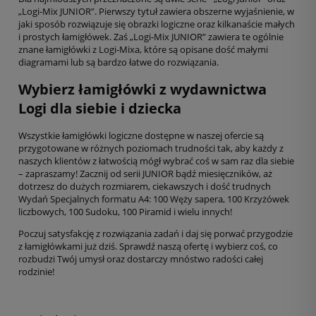
„Logi-Mix JUNIOR”. Pierwszy tytuł zawiera obszerne wyjaśnienie, w
jaki sposób rozwiązuje się obrazki logiczne oraz kilkanaście małych
i prostych łamigłówek. Zaś „Logi-Mix JUNIOR” zawiera te ogólnie
znane łamigłówki z Logi-Mixa, które są opisane dość małymi
diagramami lub są bardzo łatwe do rozwiązania.
Wybierz łamigłówki z wydawnictwa
Logi dla siebie i dziecka
Wszystkie łamigłówki logiczne dostępne w naszej ofercie są
przygotowane w różnych poziomach trudności tak, aby każdy z
naszych klientów z łatwością mógł wybrać coś w sam raz dla siebie
– zapraszamy! Zacznij od serii JUNIOR bądź miesięczników, aż
dotrzesz do dużych rozmiarem, ciekawszych i dość trudnych
Wydań Specjalnych formatu A4: 100 Węży sapera, 100 Krzyżówek
liczbowych, 100 Sudoku, 100 Piramid i wielu innych!
Poczuj satysfakcję z rozwiązania zadań i daj się porwać przygodzie
z łamigłówkami już dziś. Sprawdź naszą ofertę i wybierz coś, co
rozbudzi Twój umysł oraz dostarczy mnóstwo radości całej
rodzinie!