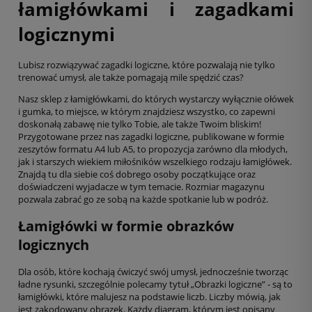
łamigłówkami i zagadkami
logicznymi
Lubisz rozwiązywać zagadki logiczne, które pozwalają nie tylko
trenować umysł, ale także pomagają mile spędzić czas?
Nasz sklep z łamigłówkami, do których wystarczy wyłącznie ołówek
i gumka, to miejsce, w którym znajdziesz wszystko, co zapewni
doskonałą zabawę nie tylko Tobie, ale także Twoim bliskim!
Przygotowane przez nas zagadki logiczne, publikowane w formie
zeszytów formatu A4 lub A5, to propozycja zarówno dla młodych,
jak i starszych wiekiem miłośników wszelkiego rodzaju łamigłówek.
Znajdą tu dla siebie coś dobrego osoby początkujące oraz
doświadczeni wyjadacze w tym temacie. Rozmiar magazynu
pozwala zabrać go ze sobą na każde spotkanie lub w podróż.
Łamigłówki w formie obrazków
logicznych
Dla osób, które kochają ćwiczyć swój umysł, jednocześnie tworząc
ładne rysunki, szczególnie polecamy tytuł „Obrazki logiczne” - są to
łamigłówki, które malujesz na podstawie liczb. Liczby mówią, jak
jest zakodowany obrazek. Każdy diagram, którym jest opisany