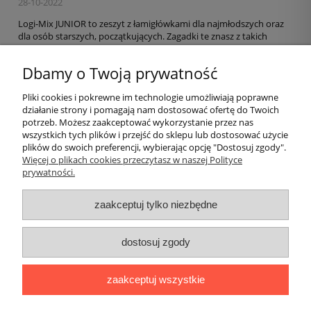
28-10-2022
Logi-Mix JUNIOR to zeszyt z łamigłówkami dla najmłodszych oraz
dla osób starszych, początkujących. Zagadki te znasz z takich
zeszytów, jak "Logi-Mix" oraz "Trenuj umysł!".
Dbamy o Twoją prywatność
czytaj całość »
Pliki cookies i pokrewne im technologie umożliwiają poprawne
działanie strony i pomagają nam dostosować ofertę do Twoich
Pomoc
potrzeb. Możesz zaakceptować wykorzystanie przez nas
wszystkich tych plików i przejść do sklepu lub dostosować użycie
plików do swoich preferencji, wybierając opcję "Dostosuj zgody".
Moje konto
Więcej o plikach cookies przeczytasz w naszej Polityce
prywatności.
Płatności i dostawa
zaakceptuj tylko niezbędne
Informacje
dostosuj zgody
O nas
zaakceptuj wszystkie
Logi
|| ul. Kiwerska 27, 01-682 Warszawa, woj. mazowieckie ||
NIP: 1180565401 || tel.
694 638 576
mail:
redakcja@lamiglowki.net