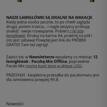
NASZE ŁAMIGŁÓWKI SĄ IDEALNE NA WAKACJE
.
Kiedy jedna osoba zacznie, to po chwili zagląda
druga, potem trzecia... i nagle wszyscy próbują
znaleźć swoje rozwiązanie. Pobierz
z tej listy
łamigłówek
.
Drukuj na kartce A4, przetnij na pół i
oto jest zabawa! Powyżej jest link do PRÓBEK
GRATIS! Tam też zajrzyj!
Zapisz się: w
Newsletterze
wysyłamy co miesiąc
12
łamigłówek - Paczkę-Mix Offline
, poprzednie
Paczki-Mix
można kupić tanio w sklepie LOGI
.
PRZESYŁKI - bezpłatna przesyłka do paczkomatu jest
dla zamówienia powyżej 99 zł.
Nowości