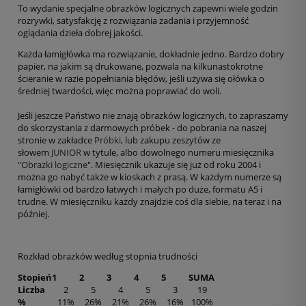
To wydanie specjalne obrazków logicznych zapewni wiele godzin
rozrywki, satysfakcję z rozwiązania zadania i przyjemność
oglądania dzieła dobrej jakości.
Każda łamigłówka ma rozwiązanie, dokładnie jedno. Bardzo dobry
papier, na jakim są drukowane, pozwala na kilkunastokrotne
ścieranie w razie popełniania błędów, jeśli używa się ołówka o
średniej twardości, więc można poprawiać do woli.
Jeśli jeszcze Państwo nie znają obrazków logicznych, to zapraszamy
do skorzystania z darmowych próbek - do pobrania na naszej
stronie w zakładce
Próbki
, lub zakupu zeszytów ze
słowem
JUNIOR
w tytule, albo dowolnego numeru miesięcznika
"
Obrazki logiczne
". Miesięcznik ukazuje się już od roku 2004 i
można go nabyć także w kioskach z prasą. W każdym numerze są
łamigłówki od bardzo łatwych i małych po duże, formatu A5 i
trudne. W miesięczniku każdy znajdzie coś dla siebie, na teraz i na
później.
Rozkład obrazków według stopnia trudności
Stopień
1
2
3
4
5
SUMA
Liczba
2
5
4
5
3
19
%
11%
26%
21%
26%
16%
100%