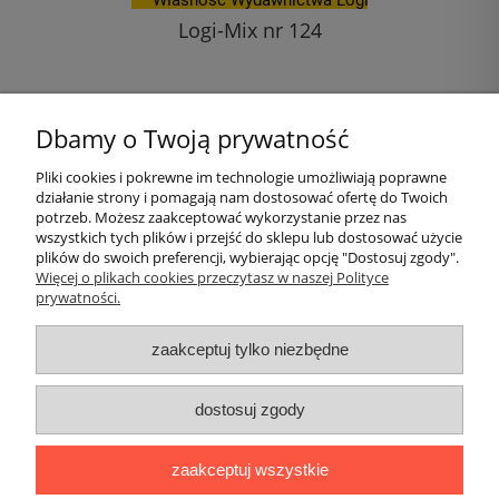
ą -
Logi-Mix nr 124
11,00 zł
Dbamy o Twoją prywatność
do koszyka
Pliki cookies i pokrewne im technologie umożliwiają poprawne
działanie strony i pomagają nam dostosować ofertę do Twoich
Pomoc
potrzeb. Możesz zaakceptować wykorzystanie przez nas
wszystkich tych plików i przejść do sklepu lub dostosować użycie
plików do swoich preferencji, wybierając opcję "Dostosuj zgody".
Moje konto
Więcej o plikach cookies przeczytasz w naszej Polityce
prywatności.
Płatności i dostawa
zaakceptuj tylko niezbędne
Informacje
dostosuj zgody
O nas
zaakceptuj wszystkie
Logi
|| ul. Kiwerska 27, 01-682 Warszawa, woj. mazowieckie ||