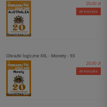
20,00 zł
do koszyka
Obrazki logiczne XXL - Monety - 93
20,00 zł
do koszyka