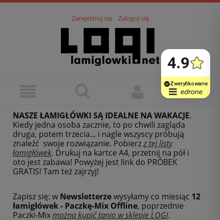
Zarejestruj się
Zaloguj się
NASZE ŁAMIGŁÓWKI SĄ IDEALNE NA WAKACJE
.
Kiedy jedna osoba zacznie, to po chwili zagląda
druga, potem trzecia... i nagle wszyscy próbują
znaleźć swoje rozwiązanie. Pobierz
z tej listy
łamigłówek
.
Drukuj na kartce A4, przetnij na pół i
oto jest zabawa! Powyżej jest link do PRÓBEK
GRATIS! Tam też zajrzyj!
Zapisz się: w
Newsletterze
wysyłamy co miesiąc
12
łamigłówek - Paczkę-Mix Offline
, poprzednie
Paczki-Mix
można kupić tanio w sklepie LOGI
.