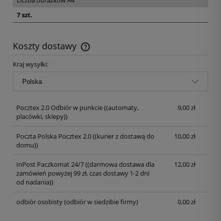
7 szt.
Koszty dostawy
Kraj wysyłki:
Pocztex 2.0 Odbiór w punkcie
((automaty,
9,00 zł
placówki, sklepy))
Poczta Polska Pocztex 2.0
((kurier z dostawą do
10,00 zł
domu))
InPost Paczkomat 24/7
((darmowa dostawa dla
12,00 zł
zamówień powyżej 99 zł, czas dostawy 1-2 dni
od nadania))
odbiór osobisty
(odbiór w siedzibie firmy)
0,00 zł