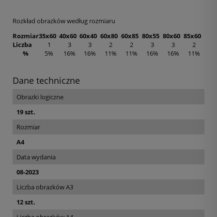
Rozkład obrazków według rozmiaru
Rozmiar
35x60
40x60
60x40
60x80
60x85
80x55
80x60
85x60
Liczba
1
3
3
2
2
3
3
2
%
5%
16%
16%
11%
11%
16%
16%
11%
Dane techniczne
Obrazki logiczne
19 szt.
Rozmiar
A4
Data wydania
08-2023
Liczba obrazków A3
12 szt.
Liczba obrazków A4