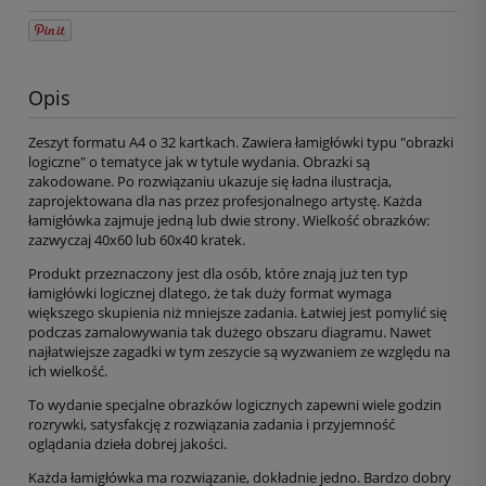
Opis
Zeszyt formatu A4 o 32 kartkach. Zawiera łamigłówki typu "obrazki
logiczne" o tematyce jak w tytule wydania. Obrazki są
zakodowane. Po rozwiązaniu ukazuje się ładna ilustracja,
zaprojektowana dla nas przez profesjonalnego artystę. Każda
łamigłówka zajmuje jedną lub dwie strony. Wielkość obrazków:
zazwyczaj 40x60 lub 60x40 kratek.
Produkt przeznaczony jest dla osób, które znają już ten typ
łamigłówki logicznej dlatego, że tak duży format wymaga
większego skupienia niż mniejsze zadania. Łatwiej jest pomylić się
podczas zamalowywania tak dużego obszaru diagramu. Nawet
najłatwiejsze zagadki w tym zeszycie są wyzwaniem ze względu na
ich wielkość.
To wydanie specjalne obrazków logicznych zapewni wiele godzin
rozrywki, satysfakcję z rozwiązania zadania i przyjemność
oglądania dzieła dobrej jakości.
Każda łamigłówka ma rozwiązanie, dokładnie jedno. Bardzo dobry