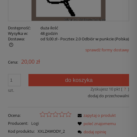
Dostępność:
duża ilość
Wysyłka w:
48 godzin
Dostawa:
od 9,00 zł
- Pocztex 2.0 Odbiór w punkcie
(Polska)
sprawdź formy dostawy
20,00 zł
Cena:
do koszyka
Zyskujesz
10
pkt [
?
]
szt.
dodaj do przechowalni
Ocena:
zapytaj o produkt
Producent:
Logi
poleć znajomemu
Kod produktu:
XXLZAWODY_2
dodaj opinię