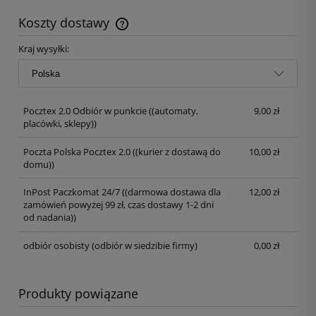
Koszty dostawy
Kraj wysyłki:
Pocztex 2.0 Odbiór w punkcie
((automaty,
9,00 zł
placówki, sklepy))
Poczta Polska Pocztex 2.0
((kurier z dostawą do
10,00 zł
domu))
InPost Paczkomat 24/7
((darmowa dostawa dla
12,00 zł
zamówień powyżej 99 zł, czas dostawy 1-2 dni
od nadania))
odbiór osobisty
(odbiór w siedzibie firmy)
0,00 zł
Produkty powiązane