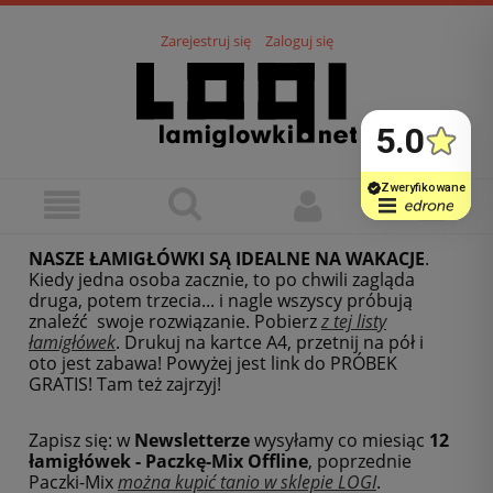
Zarejestruj się
Zaloguj się
NASZE ŁAMIGŁÓWKI SĄ IDEALNE NA WAKACJE
.
Kiedy jedna osoba zacznie, to po chwili zagląda
druga, potem trzecia... i nagle wszyscy próbują
znaleźć swoje rozwiązanie. Pobierz
z tej listy
łamigłówek
.
Drukuj na kartce A4, przetnij na pół i
oto jest zabawa! Powyżej jest link do PRÓBEK
GRATIS! Tam też zajrzyj!
Zapisz się: w
Newsletterze
wysyłamy co miesiąc
12
łamigłówek - Paczkę-Mix Offline
, poprzednie
Paczki-Mix
można kupić tanio w sklepie LOGI
.