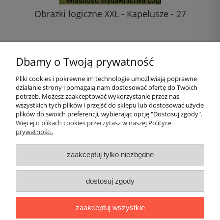
Obrazki logiczne XXL - Kapelusze - 27
20,00 zł
Dbamy o Twoją prywatność
do koszyka
Pliki cookies i pokrewne im technologie umożliwiają poprawne
działanie strony i pomagają nam dostosować ofertę do Twoich
Pomoc
potrzeb. Możesz zaakceptować wykorzystanie przez nas
wszystkich tych plików i przejść do sklepu lub dostosować użycie
plików do swoich preferencji, wybierając opcję "Dostosuj zgody".
Moje konto
Więcej o plikach cookies przeczytasz w naszej Polityce
prywatności.
Płatności i dostawa
zaakceptuj tylko niezbędne
Informacje
dostosuj zgody
O nas
zaakceptuj wszystkie
Logi
|| ul. Kiwerska 27, 01-682 Warszawa, woj. mazowieckie ||