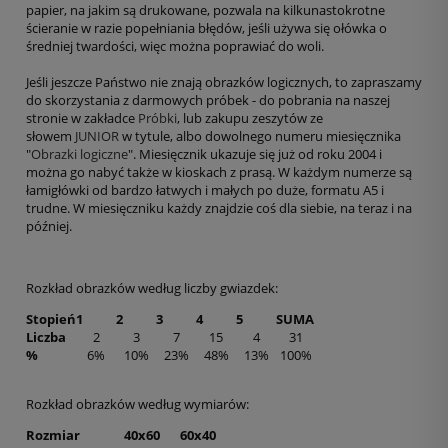
papier, na jakim są drukowane, pozwala na kilkunastokrotne
ścieranie w razie popełniania błędów, jeśli używa się ołówka o
średniej twardości, więc można poprawiać do woli.
Jeśli jeszcze Państwo nie znają obrazków logicznych, to zapraszamy
do skorzystania z darmowych próbek - do pobrania na naszej
stronie w zakładce
Próbki
, lub zakupu zeszytów ze
słowem
JUNIOR
w tytule, albo dowolnego numeru miesięcznika
"
Obrazki logiczne
". Miesięcznik ukazuje się już od roku 2004 i
można go nabyć także w kioskach z prasą. W każdym numerze są
łamigłówki od bardzo łatwych i małych po duże, formatu A5 i
trudne. W miesięczniku każdy znajdzie coś dla siebie, na teraz i na
później.
Rozkład obrazków według liczby gwiazdek:
Stopień
1
2
3
4
5
SUMA
Liczba
2
3
7
15
4
31
%
6%
10%
23%
48%
13%
100%
Rozkład obrazków według wymiarów:
Rozmiar
40x60
60x40