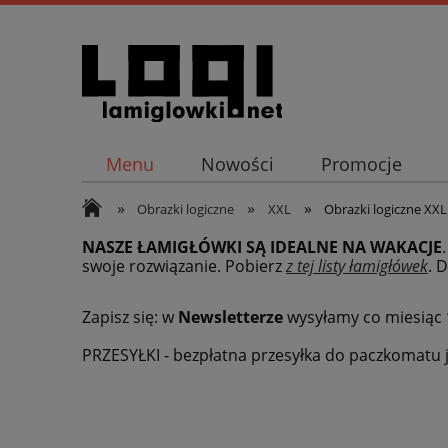
Menu
Nowości
Promocje
»
»
»
Obrazki logiczne
XXL
Obrazki logiczne XXL 
NASZE ŁAMIGŁÓWKI SĄ IDEALNE NA WAKACJE
swoje rozwiązanie. Pobierz
z tej listy łamigłówek
.
D
Zapisz się: w
Newsletterze
wysyłamy co miesiąc
PRZESYŁKI - bezpłatna przesyłka do paczkomatu j