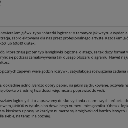
 Zawiera łamigłówki typu "obrazki logiczne" o tematyce jak w tytule wydani
ustracja, zaprojektowana dla nas przez profesjonalnego artystę. Każda łamig
x60 lub 60x40 kratek.
ób, które znają już ten typ łamigłówki logicznej dlatego, że tak duży forma
omylić się podczas zamalowywania tak dużego obszaru diagramu. Nawet najła
lkość.
gicznych zapewni wiele godzin rozrywki, satysfakcję z rozwiązania zadania 
 dokładnie jedno. Bardzo dobry papier, na jakim są drukowane, pozwala na 
się ołówka o średniej twardości, więc można poprawiać do woli.
obrazków logicznych, to zapraszamy do skorzystania z darmowych próbek - d
 słowem
JUNIOR
w tytule, albo dowolnego numeru miesięcznika "
Obrazki logi
e w kioskach z prasą. W każdym numerze są łamigłówki od bardzo łatwych i 
a siebie, na teraz i na później.