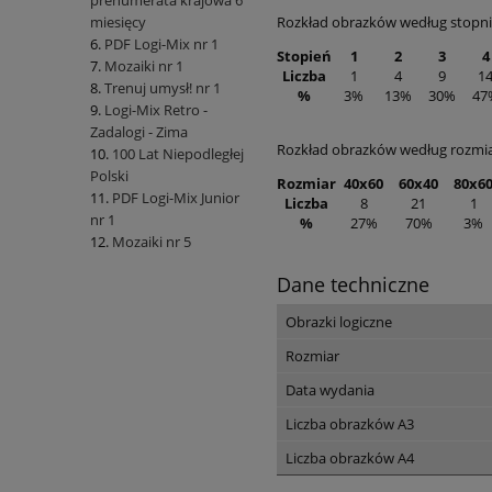
prenumerata krajowa 6
Rozkład obrazków według stopni
miesięcy
PDF Logi-Mix nr 1
Stopień
1
2
3
4
Mozaiki nr 1
Liczba
1
4
9
1
Trenuj umysł! nr 1
%
3%
13%
30%
47
Logi-Mix Retro -
Zadalogi - Zima
Rozkład obrazków według rozmi
100 Lat Niepodległej
Polski
Rozmiar
40x60
60x40
80x6
PDF Logi-Mix Junior
Liczba
8
21
1
nr 1
%
27%
70%
3%
Mozaiki nr 5
Dane techniczne
Obrazki logiczne
Rozmiar
Data wydania
Liczba obrazków A3
Liczba obrazków A4