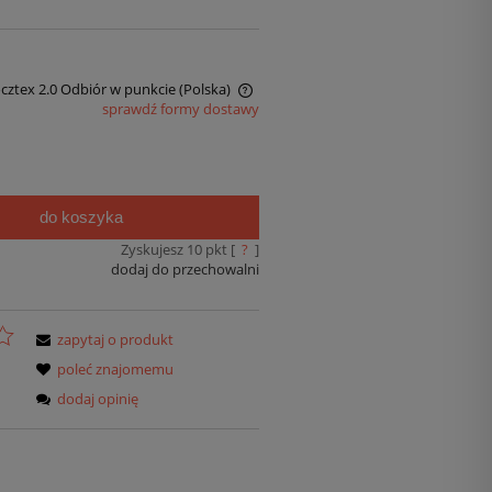
ocztex 2.0 Odbiór w punkcie
(Polska)
sprawdź formy dostawy
do koszyka
Zyskujesz
10
pkt [
?
]
dodaj do przechowalni
zapytaj o produkt
poleć znajomemu
dodaj opinię