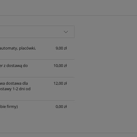
automaty, placówki,
9,00 zł
er z dostawą do
10,00 zł
wa dostawa dla
12,00 zł
ostawy 1-2 dni od
bie firmy)
0,00 zł