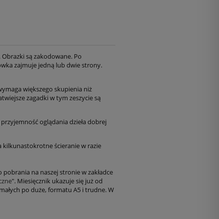
a. Obrazki są zakodowane. Po
łówka zajmuje jedną lub dwie strony.
t wymaga większego skupienia niż
twiejsze zagadki w tym zeszycie są
i przyjemność oglądania dzieła dobrej
kilkunastokrotne ścieranie w razie
o pobrania na naszej stronie w zakładce
czne
". Miesięcznik ukazuje się już od
małych po duże, formatu A5 i trudne. W