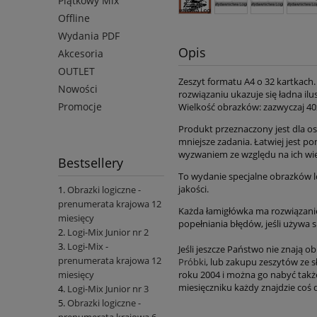
Piątkowy Mix
Offline
Wydania PDF
Opis
Akcesoria
OUTLET
Zeszyt formatu A4 o 32 kartkach.
Nowości
rozwiązaniu ukazuje się ładna il
Promocje
Wielkość obrazków: zazwyczaj 40
Produkt przeznaczony jest dla os
mniejsze zadania. Łatwiej jest p
wyzwaniem ze względu na ich wie
Bestsellery
To wydanie specjalne obrazków lo
jakości.
Obrazki logiczne -
prenumerata krajowa 12
Każda łamigłówka ma rozwiązanie,
miesięcy
popełniania błędów, jeśli używa 
Logi-Mix Junior nr 2
Logi-Mix -
Jeśli jeszcze Państwo nie znają 
prenumerata krajowa 12
Próbki
, lub zakupu zeszytów ze
roku 2004 i można go nabyć takż
miesięcy
miesięczniku każdy znajdzie coś dl
Logi-Mix Junior nr 3
Obrazki logiczne -