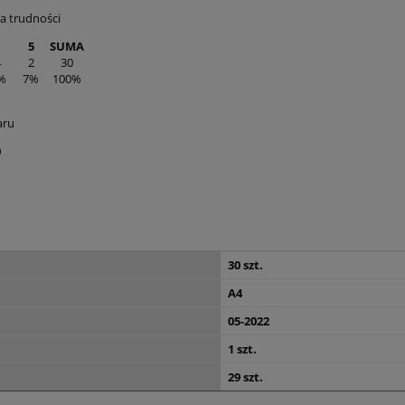
a trudności
5
SUMA
4
2
30
%
7%
100%
aru
0
30 szt.
A4
05-2022
1 szt.
29 szt.